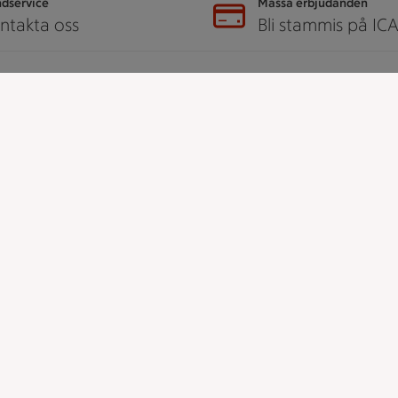
dservice
Massa erbjudanden
ntakta oss
Bli stammis på IC
er
ICA
ICAs egna varor
ICA Gruppen
ICA Nära
h tjänster
ICA Supermarket
ICA Kvantum
å ICA
ICA Maxi
Utvalda leverantörer
dent
Annonsera
djur
Jobba på ICA
udanden
t