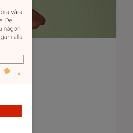
göra våra
e. De
du någon
gar i alla
nch,
st.
så svårt