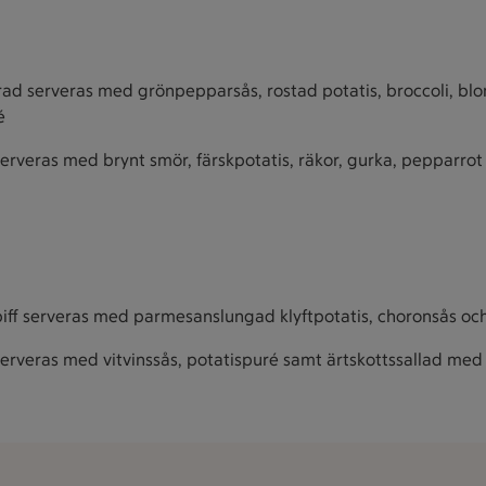
trad serveras med grönpepparsås, rostad potatis, broccoli, bl
é
erveras med brynt smör, färskpotatis, räkor, gurka, pepparro
iff serveras med parmesanslungad klyftpotatis, choronsås och
erveras med vitvinssås, potatispuré samt ärtskottssallad med s