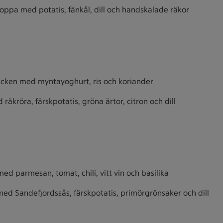
soppa med potatis, fänkål, dill och handskalade räkor
hicken med myntayoghurt, ris och koriander
räkröra, färskpotatis, gröna ärtor, citron och dill
med parmesan, tomat, chili, vitt vin och basilika
ed Sandefjordssås, färskpotatis, primörgrönsaker och dill