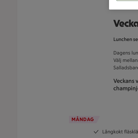
Vecka
Lunchen ser
Dagens lun
Välj mellan
Salladsbar
Veckans v
champinjo
MÅNDAG
Långkokt fläskl