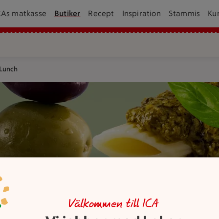
CAs matkasse
Butiker
Recept
Inspiration
Stammis
Ku
 Lunch
r och pasta på.
Välkommen till ICA