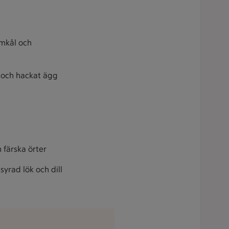
omkål och
t och hackat ägg
 färska örter
yrad lök och dill