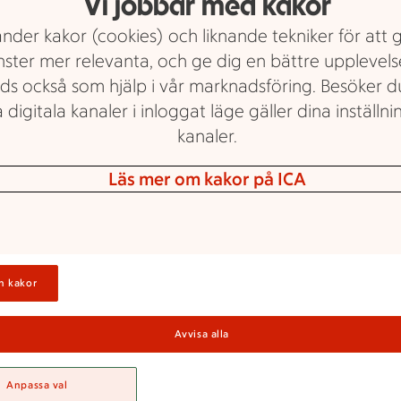
Vi jobbar med kakor
nder kakor (cookies) och liknande tekniker för att 
nster mer relevanta, och ge dig en bättre upplevels
ds också som hjälp i vår marknadsföring. Besöker 
 digitala kanaler i inloggat läge gäller dina inställnin
kanaler.
Läs mer om kakor på ICA
Hela veckans
Lunchmeny
n kakor
kommen in att njuta av vår egenlagade lu
stående av modern och smakrik husmansko
Avvisa alla
d mat gjord på färska råvaror, det är ju inte 
Anpassa val
när vi har Göteborgs största skafferi.