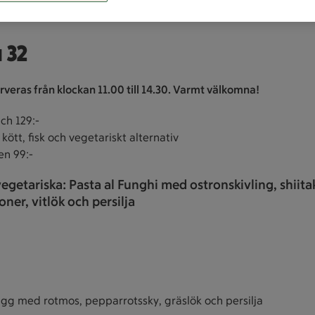
 32
veras från klockan 11.00 till 14.30. Varmt välkomna!
ch 129:-
 kött, fisk och vegetariskt alternativ
en 99:-
egetariska: Pasta al Funghi med ostronskivling, shiita
ner, vitlök och persilja
ägg med rotmos, pepparrotssky, gräslök och persilja