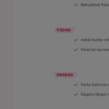
Bohuslänsk fisk
TISDAG
Indisk butter c
Panerad sej med 
ONSDAG
Pasta Salsiccia 
Dagens fångst m