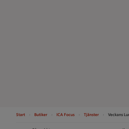
Start
Butiker
ICA Focus
Tjänster
Veckans Lu
Sidfot