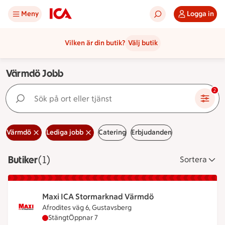
Meny
Logga in
Vilken är din butik?
Välj butik
Värmdö Jobb
Sök på ort eller tjänst
2
Värmdö
Lediga jobb
Catering
Erbjudanden
Butiker
Visar 1 stycken
(1)
Sortera
Maxi ICA Stormarknad Värmdö
Afrodites väg 6, Gustavsberg
Maxi ICA Stormarknad Värmdö har stängt, öppnar 
Stängt
Öppnar 7