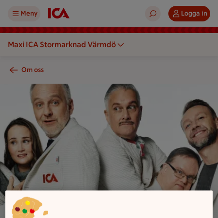
Meny
Logga in
Maxi ICA Stormarknad Värmdö
Om oss
En grupp personer står tillsammans och bär tröjor med ICA-l