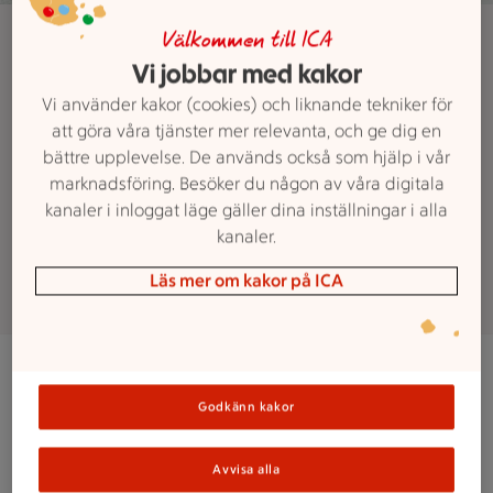
Maxi ICA Stormarknad Värmdö
Välkommen till ICA
Jobba hos oss
Vi jobbar med kakor
Vi använder kakor (cookies) och liknande tekniker för
att göra våra tjänster mer relevanta, och ge dig en
Vill du bli en del av Maxi-familjen?
bättre upplevelse. De används också som hjälp i vår
Vi letar alltid efter nya engagerade
marknadsföring. Besöker du någon av våra digitala
kollegor till vår butik. Här kan du se
kanaler i inloggat läge gäller dina inställningar i alla
vilka tjänster som finns ute just nu.
kanaler.
Läs mer om kakor på ICA
Jobba på Maxi
Godkänn kakor
På Maxi har vi våra kunder i fokus – vi inspirerar,
Avvisa alla
hjälper och ser till så att vi alltid kan erbjuda ett gott