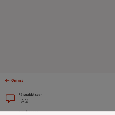
Om oss
Sidfot
Få snabbt svar
FAQ
Kundservice