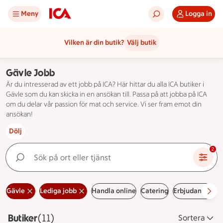
Meny
Logga in
Vilken är din butik?
Välj butik
Gävle Jobb
Är du intresserad av ett jobb på ICA? Här hittar du alla ICA butiker i
Gävle som du kan skicka in en ansökan till. Passa på att jobba på ICA
om du delar vår passion för mat och service. Vi ser fram emot din
ansökan!
Dölj
Sök på ort eller tjänst
2
Gävle
Lediga jobb
Handla online
Catering
Erbjudanden
H
Butiker
Visar 11 stycken
(11)
Sortera