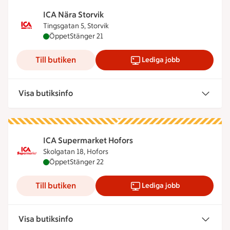
ICA Nära Storvik
Tingsgatan 5, Storvik
ICA Nära Storvik är öppen nu, stänger klockan 21
Öppet
Stänger 21
Till butiken
Lediga jobb
Visa butiksinfo
ICA Supermarket Hofors
Skolgatan 18, Hofors
ICA Supermarket Hofors är öppen nu, stänger klo
Öppet
Stänger 22
Till butiken
Lediga jobb
Visa butiksinfo