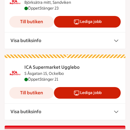
Björksätra mitt, Sandviken
ICA Supermarket Björksätra är öppen nu, stänger 
Öppet
Stänger 23
Till butiken
Lediga jobb
Visa butiksinfo
ICA Supermarket Ugglebo
S Åsgatan 15, Ockelbo
ICA Supermarket Ugglebo är öppen nu, stänger kl
Öppet
Stänger 21
Till butiken
Lediga jobb
Visa butiksinfo