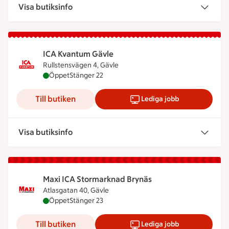
Visa butiksinfo
ICA Kvantum Gävle
Rullstensvägen 4, Gävle
ICA Kvantum Gävle är öppen nu, stänger klockan 
Öppet
Stänger 22
Till butiken
Lediga jobb
Visa butiksinfo
Maxi ICA Stormarknad Brynäs
Atlasgatan 40, Gävle
Maxi ICA Stormarknad Brynäs är öppen nu, stänge
Öppet
Stänger 23
Till butiken
Lediga jobb