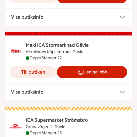
Visa butiksinfo
Maxi ICA Stormarknad Gävle
Hemlingby Köpcentrum, Gävle
Maxi ICA Stormarknad Gävle är öppen nu, stänger
Öppet
Stänger 22
Till butiken
Lediga jobb
Visa butiksinfo
ICA Supermarket Strömsbro
Grönavägen 2, Gävle
ICA Supermarket Strömsbro är öppen nu, stänger 
Öppet
Stänger 23