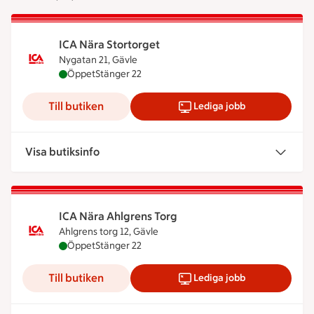
ICA Nära Stortorget
Nygatan 21, Gävle
ICA Nära Stortorget är öppen nu, stänger klockan
Öppet
Stänger 22
Till butiken
Lediga jobb
Visa butiksinfo
ICA Nära Ahlgrens Torg
Ahlgrens torg 12, Gävle
ICA Nära Ahlgrens Torg är öppen nu, stänger kloc
Öppet
Stänger 22
Till butiken
Lediga jobb