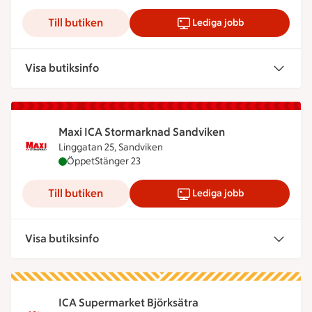
Till butiken
Lediga jobb
Visa butiksinfo
Maxi ICA Stormarknad Sandviken
Linggatan 25, Sandviken
Maxi ICA Stormarknad Sandviken är öppen nu, stä
Öppet
Stänger 23
Till butiken
Lediga jobb
Visa butiksinfo
ICA Supermarket Björksätra