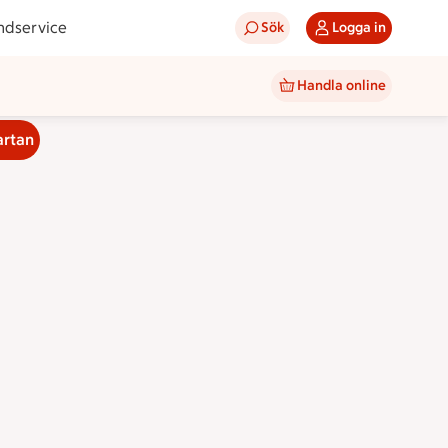
ndservice
Sök
Logga in
Handla online
artan