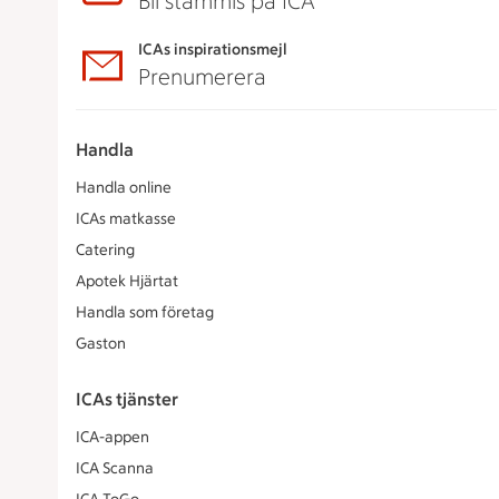
Bli stammis på ICA
ICAs inspirationsmejl
Prenumerera
Handla
Handla online
ICAs matkasse
Catering
Apotek Hjärtat
Handla som företag
Gaston
ICAs tjänster
ICA-appen
ICA Scanna