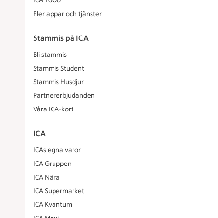
ICA ToGo
Fler appar och tjänster
Stammis på ICA
Bli stammis
Stammis Student
Stammis Husdjur
Partnererbjudanden
Våra ICA-kort
ICA
ICAs egna varor
ICA Gruppen
ICA Nära
ICA Supermarket
ICA Kvantum