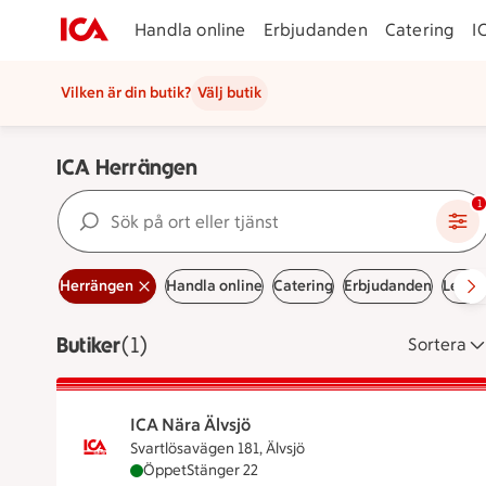
Handla online
Erbjudanden
Catering
I
Vilken är din butik?
Välj butik
ICA Herrängen
Sök på ort eller tjänst
1
Herrängen
Handla online
Catering
Erbjudanden
Ledig
Butiker
Visar 1 stycken
(1)
Sortera
ICA Nära Älvsjö
Svartlösavägen 181, Älvsjö
ICA Nära Älvsjö är öppen nu, stänger klockan
Öppet
Stänger 22