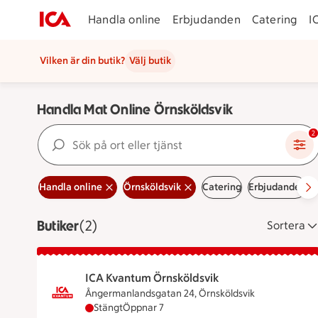
Handla online
Erbjudanden
Catering
I
Vilken är din butik?
Välj butik
Handla Mat Online Örnsköldsvik
Sök på ort eller tjänst
2
Handla online
Örnsköldsvik
Catering
Erbjudanden
L
Butiker
Visar 2 stycken
(2)
Sortera
ICA Kvantum Örnsköldsvik
Ångermanlandsgatan 24, Örnsköldsvik
ICA Kvantum Örnsköldsvik har stängt, öppnar
Stängt
Öppnar 7