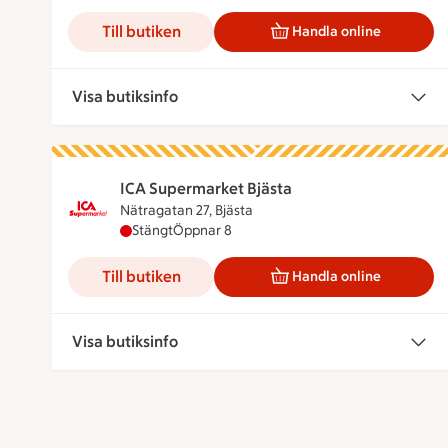
Till butiken
Handla online
Visa butiksinfo
ICA Supermarket Bjästa
Nätragatan 27, Bjästa
ICA Supermarket Bjästa har stängt, öppnar k
Stängt
Öppnar 8
Till butiken
Handla online
Visa butiksinfo