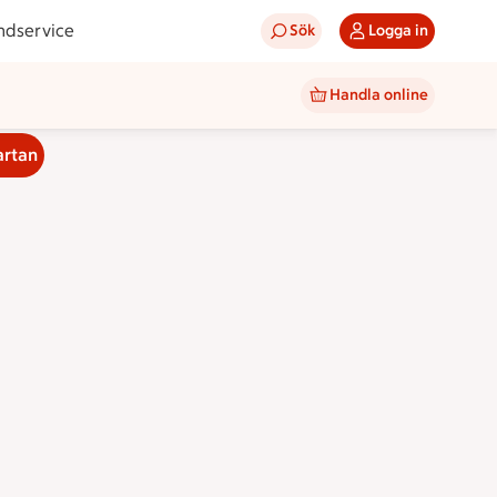
ndservice
Sök
Logga in
Handla online
artan