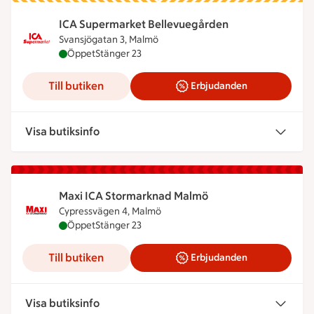
ICA Supermarket Bellevuegården
Svansjögatan 3, Malmö
ICA Supermarket Bellevuegården är öppen nu, stä
Öppet
Stänger 23
Till butiken
Erbjudanden
Visa butiksinfo
Maxi ICA Stormarknad Malmö
Cypressvägen 4, Malmö
Maxi ICA Stormarknad Malmö är öppen nu, stänge
Öppet
Stänger 23
Till butiken
Erbjudanden
Visa butiksinfo