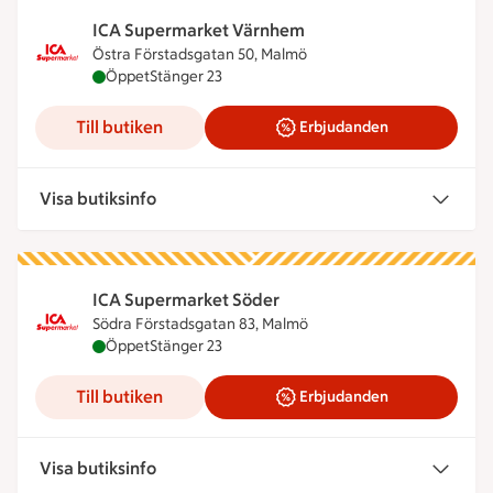
ICA Supermarket Värnhem
Östra Förstadsgatan 50, Malmö
ICA Supermarket Värnhem är öppen nu, stänger k
Öppet
Stänger 23
Till butiken
Erbjudanden
Visa butiksinfo
ICA Supermarket Söder
Södra Förstadsgatan 83, Malmö
ICA Supermarket Söder är öppen nu, stänger kloc
Öppet
Stänger 23
Till butiken
Erbjudanden
Visa butiksinfo