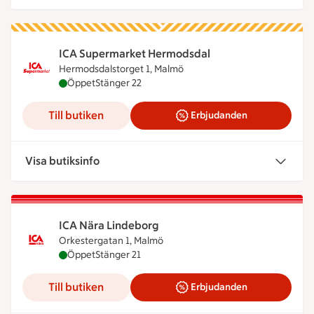
ICA Supermarket Hermodsdal
Hermodsdalstorget 1, Malmö
ICA Supermarket Hermodsdal är öppen nu, stänge
Öppet
Stänger 22
Till butiken
Erbjudanden
Visa butiksinfo
ICA Nära Lindeborg
Orkestergatan 1, Malmö
ICA Nära Lindeborg är öppen nu, stänger klockan 
Öppet
Stänger 21
Till butiken
Erbjudanden