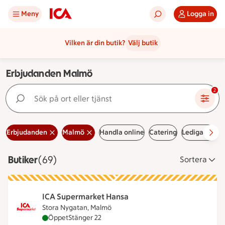
Meny
Logga in
Vilken är din butik?
Välj butik
Erbjudanden Malmö
Sök på ort eller tjänst
2
Erbjudanden
Malmö
Handla online
Catering
Lediga jobb
Butiker
Visar 69 stycken
(69)
Sortera
ICA Supermarket Hansa
Stora Nygatan, Malmö
ICA Supermarket Hansa är öppen nu, stänger kloc
Öppet
Stänger 22