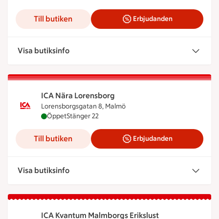
Till butiken
Erbjudanden
Visa butiksinfo
ICA Nära Lorensborg
Lorensborgsgatan 8, Malmö
ICA Nära Lorensborg är öppen nu, stänger klockan
Öppet
Stänger 22
Till butiken
Erbjudanden
Visa butiksinfo
ICA Kvantum Malmborgs Erikslust