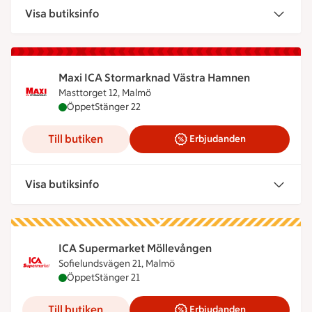
Visa butiksinfo
Maxi ICA Stormarknad Västra Hamnen
Masttorget 12, Malmö
Maxi ICA Stormarknad Västra Hamnen är öppen nu
Öppet
Stänger 22
Till butiken
Erbjudanden
Visa butiksinfo
ICA Supermarket Möllevången
Sofielundsvägen 21, Malmö
ICA Supermarket Möllevången är öppen nu, stänge
Öppet
Stänger 21
Till butiken
Erbjudanden