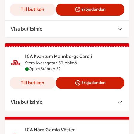
Till butiken
Erbjudanden
Visa butiksinfo
ICA Kvantum Malmborgs Caroli
Stora Kvarngatan 59, Malmö
ICA Kvantum Malmborgs Caroli är öppen nu, stäng
Öppet
Stänger 22
Till butiken
Erbjudanden
Visa butiksinfo
ICA Nära Gamla Väster