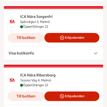
ICA Nära Sorgenfri
Spårvägen 3, Malmö
ICA Nära Sorgenfri är öppen nu, stänger klockan 2
Öppet
Stänger 22
Till butiken
Erbjudanden
Visa butiksinfo
ICA Nära Ribersborg
Tessins Väg 4, Malmö
ICA Nära Ribersborg är öppen nu, stänger klockan
Öppet
Stänger 22
Till butiken
Erbjudanden