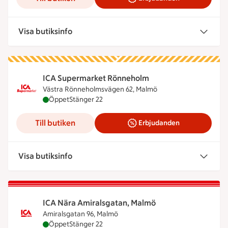
Visa butiksinfo
ICA Supermarket Rönneholm
Västra Rönneholmsvägen 62, Malmö
ICA Supermarket Rönneholm är öppen nu, stänger
Öppet
Stänger 22
Till butiken
Erbjudanden
Visa butiksinfo
ICA Nära Amiralsgatan, Malmö
Amiralsgatan 96, Malmö
ICA Nära Amiralsgatan, Malmö är öppen nu, stäng
Öppet
Stänger 22