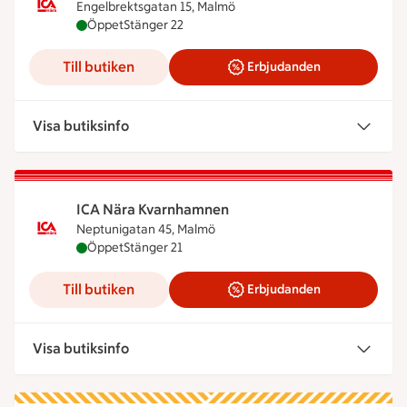
Engelbrektsgatan 15, Malmö
ICA Nära Gamla Väster är öppen nu, stänger kloc
Öppet
Stänger 22
Till butiken
Erbjudanden
Visa butiksinfo
ICA Nära Kvarnhamnen
Neptunigatan 45, Malmö
ICA Nära Kvarnhamnen är öppen nu, stänger kloc
Öppet
Stänger 21
Till butiken
Erbjudanden
Visa butiksinfo