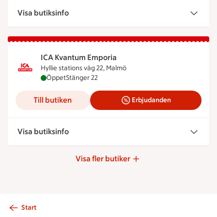
Visa butiksinfo
ICA Kvantum Emporia
Hyllie stations väg 22, Malmö
ICA Kvantum Emporia är öppen nu, stänger klocka
Öppet
Stänger 22
Till butiken
Erbjudanden
Visa butiksinfo
Visa fler butiker
Start