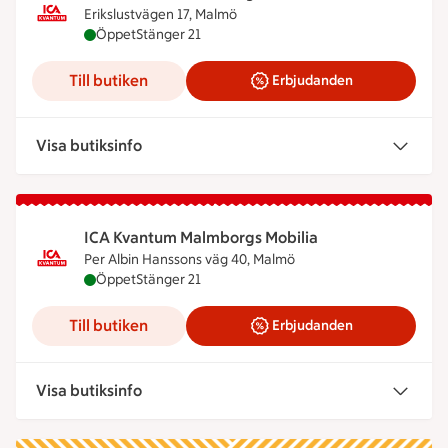
Erikslustvägen 17, Malmö
ICA Kvantum Malmborgs Erikslust är öppen nu, stä
Öppet
Stänger 21
Till butiken
Erbjudanden
Visa butiksinfo
ICA Kvantum Malmborgs Mobilia
Per Albin Hanssons väg 40, Malmö
ICA Kvantum Malmborgs Mobilia är öppen nu, stän
Öppet
Stänger 21
Till butiken
Erbjudanden
Visa butiksinfo