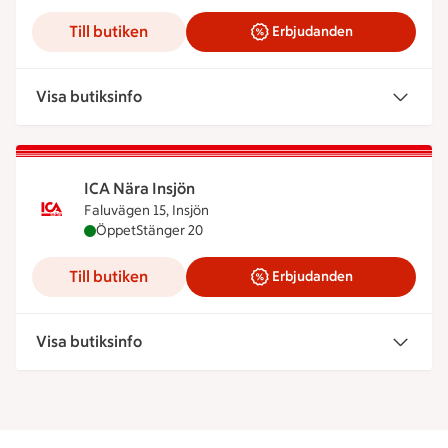
Till butiken
Erbjudanden
Visa butiksinfo
ICA Nära Insjön
Faluvägen 15, Insjön
ICA Nära Insjön är öppen nu, stänger klockan 20
Öppet
Stänger 20
Till butiken
Erbjudanden
Visa butiksinfo