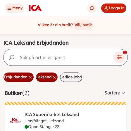
Meny
Logga in
Vilken är din butik?
Välj butik
ICA Leksand Erbjudanden
Sök på ort eller tjänst
2
Erbjudanden
Leksand
Lediga jobb
Butiker
Visar 2 stycken
(2)
Sortera
ICA Supermarket Leksand
Limsjöänget, Leksand
ICA Supermarket Leksand är öppen nu, stänger kl
Öppet
Stänger 22