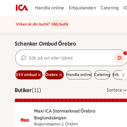
Handla online
Erbjudanden
Catering
I
Vilken är din butik?
Välj butik
Schenker Ombud Örebro
Sök på ort eller tjänst
2
DSV ombud
Örebro
Handla online
Catering
Erbjud
Butiker
Visar 11 stycken
(11)
Sortera
Maxi ICA Stormarknad Örebro
Boglundsängen
Boglundsgatan 2, Örebro