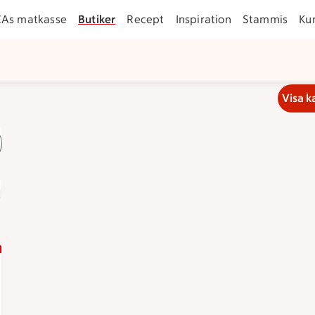
CAs matkasse
Butiker
Recept
Inspiration
Stammis
Ku
Visa k
anden
Lediga jobb
Handla online som företag
Matkasse