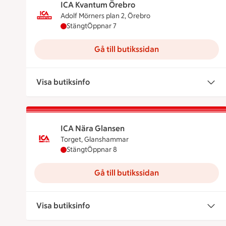
ICA Kvantum Örebro
Adolf Mörners plan 2, Örebro
ICA Kvantum Örebro har stängt, öppnar kloc
Stängt
Öppnar 7
Gå till butikssidan
Visa butiksinfo
ICA Nära Glansen
Torget, Glanshammar
ICA Nära Glansen har stängt, öppnar klockan
Stängt
Öppnar 8
Gå till butikssidan
Visa butiksinfo