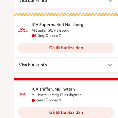
Visa butiksinfo
ICA Supermarket Hallsberg
Allégatan 50, Hallsberg
ICA Supermarket Hallsberg har stängt, öppna
Stängt
Öppnar 7
Gå till butikssidan
Visa butiksinfo
ICA Träffen, Mullhyttan
Mullhytte Letstig 17, Mullhyttan
ICA Träffen, Mullhyttan har stängt, öppnar kl
Stängt
Öppnar 9
Gå till butikssidan