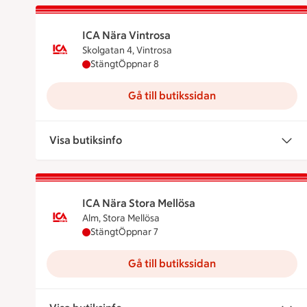
ICA Nära Vintrosa
Skolgatan 4, Vintrosa
ICA Nära Vintrosa har stängt, öppnar klockan
Stängt
Öppnar 8
Gå till butikssidan
Visa butiksinfo
ICA Nära Stora Mellösa
Alm, Stora Mellösa
ICA Nära Stora Mellösa har stängt, öppnar kl
Stängt
Öppnar 7
Gå till butikssidan