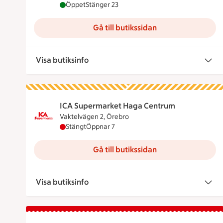
Maxi ICA Stormarknad Örebro Boglundsängen 
Öppet
Stänger 23
Gå till butikssidan
Visa butiksinfo
ICA Supermarket Haga Centrum
Vaktelvägen 2, Örebro
ICA Supermarket Haga Centrum har stängt, ö
Stängt
Öppnar 7
Gå till butikssidan
Visa butiksinfo