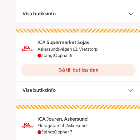
Visa butiksinfo
ICA Supermarket Sojas
Askersundsvägen 63, Vretstorp
ICA Supermarket Sojas har stängt, öppnar kl
Stängt
Öppnar 8
Gå till butikssidan
Visa butiksinfo
ICA Jouren, Askersund
Floragatan 14, Askersund
ICA Jouren, Askersund har stängt, öppnar klo
Stängt
Öppnar 7