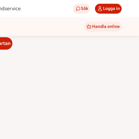
ndservice
Sök
Logga in
Handla online
artan