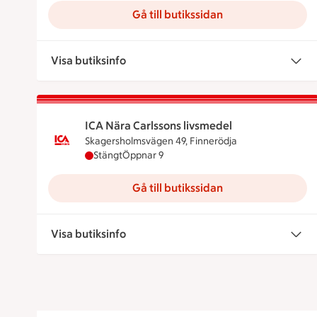
Gå till butikssidan
Visa butiksinfo
ICA Nära Carlssons livsmedel
Skagersholmsvägen 49, Finnerödja
ICA Nära Carlssons livsmedel har stängt, öpp
Stängt
Öppnar 9
Gå till butikssidan
Visa butiksinfo