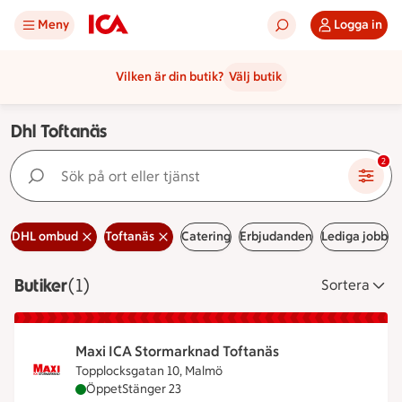
Meny
Logga in
Vilken är din butik?
Välj butik
Dhl Toftanäs
Sök på ort eller tjänst
2
DHL ombud
Toftanäs
Catering
Erbjudanden
Lediga jobb
Butiker
Visar 1 stycken
(1)
Sortera
Maxi ICA Stormarknad Toftanäs
Topplocksgatan 10, Malmö
Maxi ICA Stormarknad Toftanäs är öppen nu, stän
Öppet
Stänger 23