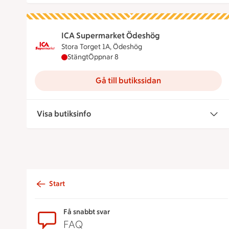
ICA Supermarket Ödeshög
Stora Torget 1A, Ödeshög
ICA Supermarket Ödeshög har stängt, öppnar
Stängt
Öppnar 8
Gå till butikssidan
Visa butiksinfo
Start
Sidfot
Få snabbt svar
FAQ