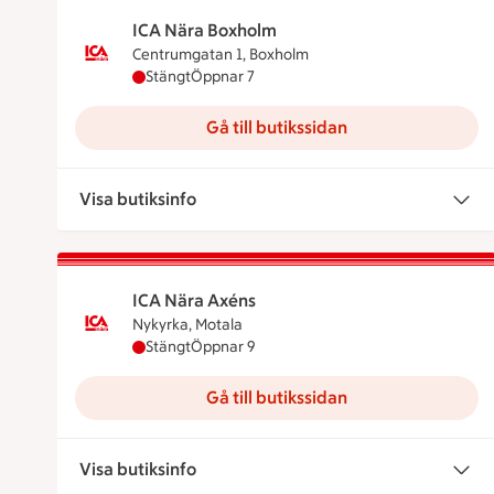
ICA Nära Boxholm
Centrumgatan 1, Boxholm
ICA Nära Boxholm har stängt, öppnar klockan
Stängt
Öppnar 7
Gå till butikssidan
Visa butiksinfo
ICA Nära Axéns
Nykyrka, Motala
ICA Nära Axéns har stängt, öppnar klockan 9
Stängt
Öppnar 9
Gå till butikssidan
Visa butiksinfo