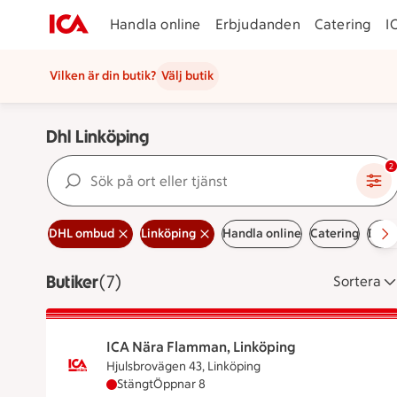
Handla online
Erbjudanden
Catering
I
Vilken är din butik?
Välj butik
Dhl Linköping
Sök på ort eller tjänst
2
DHL ombud
Linköping
Handla online
Catering
Erbj
Butiker
Visar 7 stycken
(7)
Sortera
ICA Nära Flamman, Linköping
Hjulsbrovägen 43, Linköping
ICA Nära Flamman, Linköping har stängt, öp
Stängt
Öppnar 8