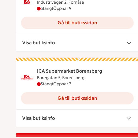
Industrivägen 2, Fornåsa
ICA Nära Fornåsa har stängt, öppnar klockan
Stängt
Öppnar 9
Gå till butikssidan
Visa butiksinfo
ICA Supermarket Borensberg
Boregatan 5, Borensberg
ICA Supermarket Borensberg har stängt, öpp
Stängt
Öppnar 7
Gå till butikssidan
Visa butiksinfo