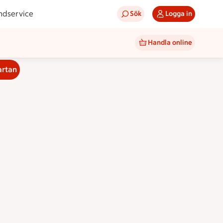
ndservice
Sök
Logga in
Handla online
artan