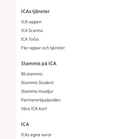
ICAs tjänster
ICA-appen
ICA Scanna
ICA ToGo
Fler appar och tjänster
Stammis på ICA
Bli stammis
Stammis Student
Stammis Husdjur
Partnererbjudanden
Våra ICA-kort
ICA
ICAs egna varor