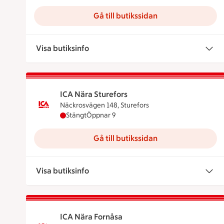
Gå till butikssidan
Visa butiksinfo
ICA Nära Sturefors
Näckrosvägen 148, Sturefors
ICA Nära Sturefors har stängt, öppnar klocka
Stängt
Öppnar 9
Gå till butikssidan
Visa butiksinfo
ICA Nära Fornåsa