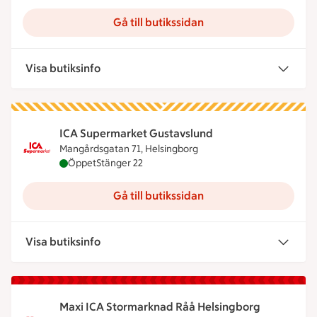
Gå till butikssidan
Visa butiksinfo
ICA Supermarket Gustavslund
Mangårdsgatan 71, Helsingborg
ICA Supermarket Gustavslund är öppen nu, stänge
Öppet
Stänger 22
Gå till butikssidan
Visa butiksinfo
Maxi ICA Stormarknad Råå Helsingborg