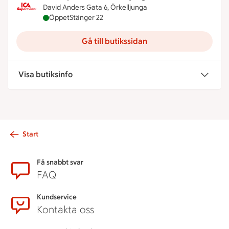
David Anders Gata 6, Örkelljunga
ICA Supermarket Örkelljunga är öppen nu, stänger
Öppet
Stänger 22
Gå till butikssidan
Visa butiksinfo
Start
Sidfot
Få snabbt svar
FAQ
Kundservice
Kontakta oss