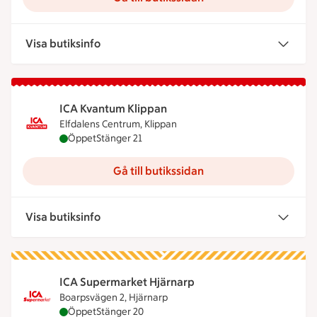
Visa butiksinfo
ICA Kvantum Klippan
Elfdalens Centrum, Klippan
ICA Kvantum Klippan är öppen nu, stänger klockan
Öppet
Stänger 21
Gå till butikssidan
Visa butiksinfo
ICA Supermarket Hjärnarp
Boarpsvägen 2, Hjärnarp
ICA Supermarket Hjärnarp är öppen nu, stänger k
Öppet
Stänger 20