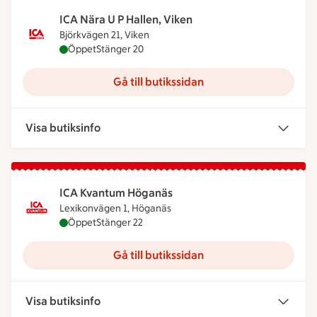
ICA Nära U P Hallen, Viken
Björkvägen 21, Viken
ICA Nära U P Hallen, Viken är öppen nu, stänger k
Öppet
Stänger 20
Gå till butikssidan
Visa butiksinfo
ICA Kvantum Höganäs
Lexikonvägen 1, Höganäs
ICA Kvantum Höganäs är öppen nu, stänger klock
Öppet
Stänger 22
Gå till butikssidan
Visa butiksinfo