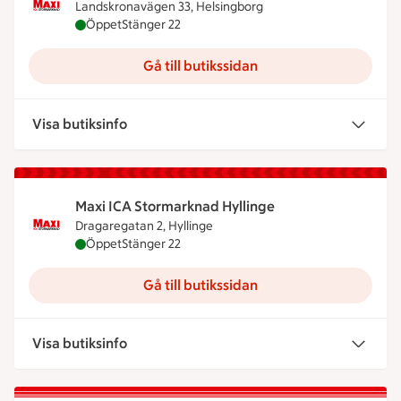
Landskronavägen 33, Helsingborg
Maxi ICA Stormarknad Råå Helsingborg är öppen n
Öppet
Stänger 22
Gå till butikssidan
Visa butiksinfo
Maxi ICA Stormarknad Hyllinge
Dragaregatan 2, Hyllinge
Maxi ICA Stormarknad Hyllinge är öppen nu, stäng
Öppet
Stänger 22
Gå till butikssidan
Visa butiksinfo