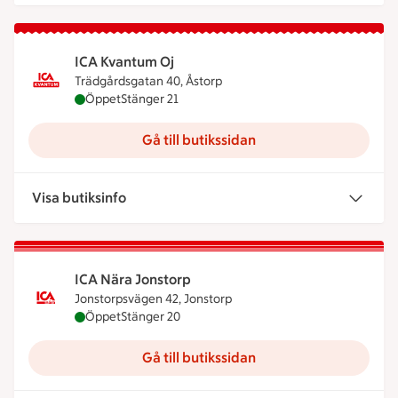
ICA Kvantum Oj
Trädgårdsgatan 40, Åstorp
ICA Kvantum Oj är öppen nu, stänger klockan 21
Öppet
Stänger 21
Gå till butikssidan
Visa butiksinfo
ICA Nära Jonstorp
Jonstorpsvägen 42, Jonstorp
ICA Nära Jonstorp är öppen nu, stänger klockan 2
Öppet
Stänger 20
Gå till butikssidan