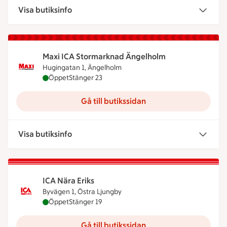
Visa butiksinfo
Maxi ICA Stormarknad Ängelholm
Hugingatan 1, Ängelholm
Maxi ICA Stormarknad Ängelholm är öppen nu, stä
Öppet
Stänger 23
Gå till butikssidan
Visa butiksinfo
ICA Nära Eriks
Byvägen 1, Östra Ljungby
ICA Nära Eriks är öppen nu, stänger klockan 19
Öppet
Stänger 19
Gå till butikssidan