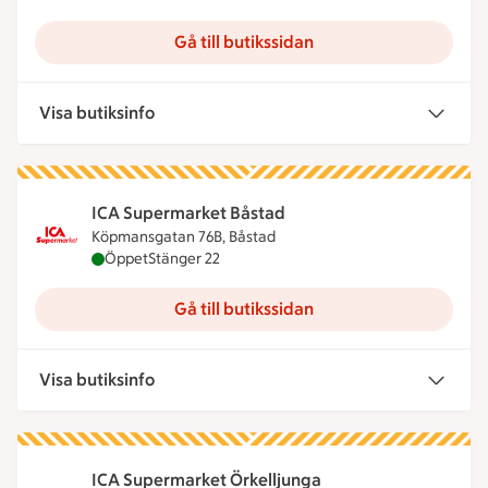
Gå till butikssidan
Visa butiksinfo
ICA Supermarket Båstad
Köpmansgatan 76B, Båstad
ICA Supermarket Båstad är öppen nu, stänger klo
Öppet
Stänger 22
Gå till butikssidan
Visa butiksinfo
ICA Supermarket Örkelljunga