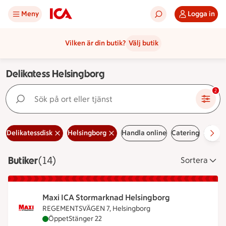
Meny
Logga in
Vilken är din butik?
Välj butik
Delikatess Helsingborg
Sök på ort eller tjänst
2
Delikatessdisk
Helsingborg
Handla online
Catering
Erbju
Butiker
Visar 14 stycken
(14)
Sortera
Maxi ICA Stormarknad Helsingborg
REGEMENTSVÄGEN 7, Helsingborg
Maxi ICA Stormarknad Helsingborg är öppen nu, s
Öppet
Stänger 22