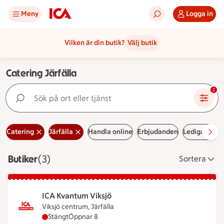
Meny
Logga in
Vilken är din butik?
Välj butik
Catering Järfälla
Sök på ort eller tjänst
2
Catering
Järfälla
Handla online
Erbjudanden
Lediga jobb
Butiker
Visar 3 stycken
(3)
Sortera
ICA Kvantum Viksjö
Viksjö centrum, Järfälla
ICA Kvantum Viksjö har stängt, öppnar klockan 8
Stängt
Öppnar 8