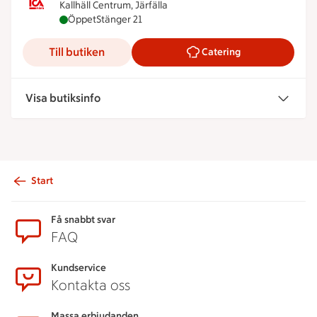
Kallhäll Centrum, Järfälla
ICA Nära Kallhäll är öppen nu, stänger klockan 21
Öppet
Stänger 21
Till butiken
Catering
Visa butiksinfo
Start
Sidfot
Få snabbt svar
FAQ
Kundservice
Kontakta oss
Massa erbjudanden