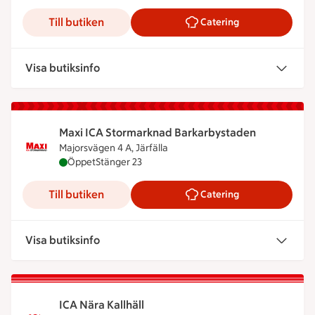
Till butiken
Catering
Visa butiksinfo
Maxi ICA Stormarknad Barkarbystaden
Majorsvägen 4 A, Järfälla
Maxi ICA Stormarknad Barkarbystaden är öppen nu
Öppet
Stänger 23
Till butiken
Catering
Visa butiksinfo
ICA Nära Kallhäll