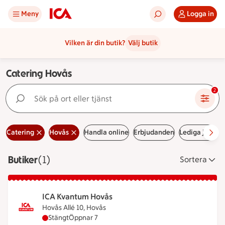
Meny
Logga in
Vilken är din butik?
Välj butik
Catering Hovås
Sök på ort eller tjänst
2
Catering
Hovås
Handla online
Erbjudanden
Lediga jobb
Butiker
Visar 1 stycken
(1)
Sortera
ICA Kvantum Hovås
Hovås Allé 10, Hovås
ICA Kvantum Hovås har stängt, öppnar klockan 7
Stängt
Öppnar 7