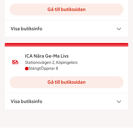
Gå till butikssidan
Visa butiksinfo
ICA Nära Ge-Ma Livs
Stationsvägen 2, Köpingebro
ICA Nära Ge-Ma Livs har stängt, öppnar klockan 8
Stängt
Öppnar 8
Gå till butikssidan
Visa butiksinfo