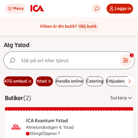
Meny
Logga in
Vilken är din butik?
Välj butik
Atg Ystad
Sök på ort eller tjänst
2
ATG ombud
Ystad
Handla online
Catering
Erbjudanden
L
Butiker
Visar 2 stycken
(2)
Sortera
ICA Kvantum Ystad
Almelundsvägen 4, Ystad
ICA Kvantum Ystad har stängt, öppnar klockan 7
Stängt
Öppnar 7