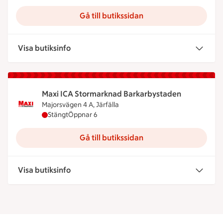
Gå till butikssidan
Visa butiksinfo
Maxi ICA Stormarknad Barkarbystaden
Majorsvägen 4 A, Järfälla
Maxi ICA Stormarknad Barkarbystaden har stängt,
Stängt
Öppnar 6
Gå till butikssidan
Visa butiksinfo