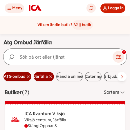
Meny
Logga in
Vilken är din butik?
Välj butik
Atg Ombud Järfälla
Sök på ort eller tjänst
2
ATG ombud
Järfälla
Handla online
Catering
Erbjudanden
Butiker
Visar 2 stycken
(2)
Sortera
ICA Kvantum Viksjö
Viksjö centrum, Järfälla
ICA Kvantum Viksjö har stängt, öppnar klockan 8
Stängt
Öppnar 8