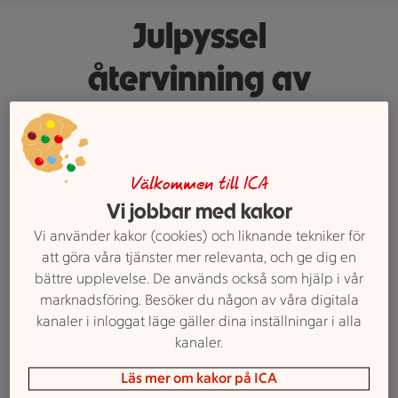
Julpyssel
återvinning av
värmeljus
Återvinn värmeljusen och sväng
Välkommen till ICA
ihop en egen julgirlang till granen,
Vi jobbar med kakor
julbordet eller fönsterbläcket. Med
Vi använder kakor (cookies) och liknande tekniker för
stadig sax och fint band får gamla
att göra våra tjänster mer relevanta, och ge dig en
värmeljus nytt glittrigt liv.
bättre upplevelse. De används också som hjälp i vår
Återvinning när den är som bäst.
marknadsföring. Besöker du någon av våra digitala
Tips: alla våra
julpyssel.
kanaler i inloggat läge gäller dina inställningar i alla
kanaler.
Text: Josefine Braw
Läs mer om kakor på ICA