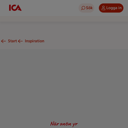
Sök
Logga in
Start
Inspiration
Girlang av rött band med återvunna värmeljus.
När snön yr