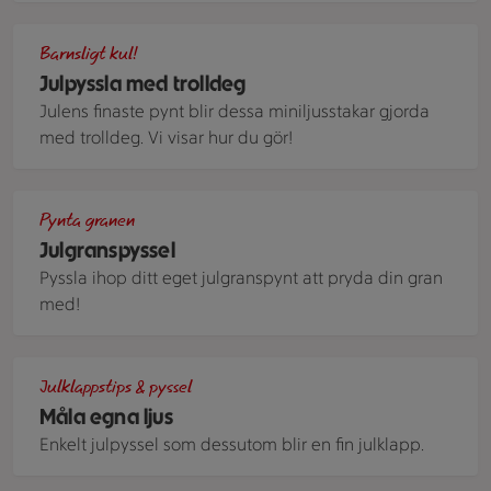
Miniljusstakar i form av hjärtan och lussekatter med levande l
Barnsligt kul!
Julpyssla med trolldeg
Julens finaste pynt blir dessa miniljusstakar gjorda
med trolldeg. Vi visar hur du gör!
En pyntad julgran
Pynta granen
Julgranspyssel
Pyssla ihop ditt eget julgranspynt att pryda din gran
med!
Vita stearinljus som målas med färgerna röd och guld i olika
Julklappstips & pyssel
Måla egna ljus
Enkelt julpyssel som dessutom blir en fin julklapp.