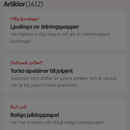
Artiklar
Visar 1612 stycken
(1612)
Strutar av tidningspapper med hål som är trädda på en juls
Fiffig ljusslinga!
Ljuslinga av tidningspapper
Här hjälper vi dig stegvis att gör en hemmagjord
ljusslinga!
Apelsingirlang mellan två tallrikar med torkade apelsinskivo
Doftande julfint!
Torka apelsiner till julpynt
Julpyssel som doftar av julens smaker och är vackra.
Här är tre julpynt med apelsiner!
Olika inslagna paket och speldetaljer på ett bord. En tärnin
Kul i jul!
Roliga julklappsspel
Här har vi tipsen på riktigt roliga julklappspel!