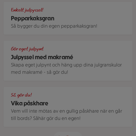
En gran av pepparkakor och kristyr med en stjärna på toppe
Enkelt julpyssel!
Pepparkaksgran
Så bygger du din egen pepparkaksgran!
Röda julgranskulor i olika former, fint dekorerade med makr
Gör eget julpynt
Julpyssel med makramé
Skapa eget julpynt och häng upp dina julgranskulor
med makramé - så gör du!
Gula och vita servetter vikta till harar
Så gör du!
Vika påskhare
Vem vill inte mötas av en gullig påskhare när en går
till bords? Såhär gör du en egen!