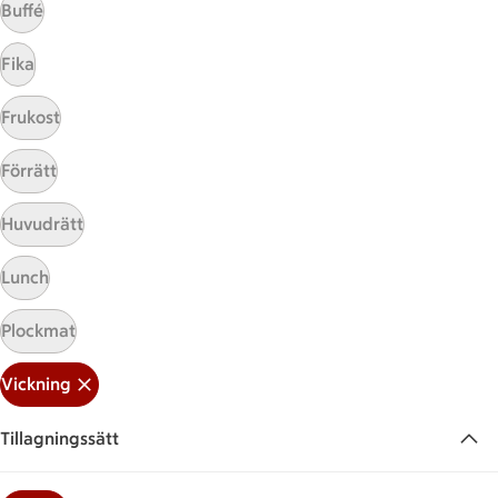
Buffé
Fika
Frukost
Förrätt
Huvudrätt
Hittade inget recept
Lunch
Testa att söka på något nytt, eller ta bort något av
dina sökord.
Plockmat
Vickning
Vickning
Baka
Panerad
Zucchini
Tillagningssätt