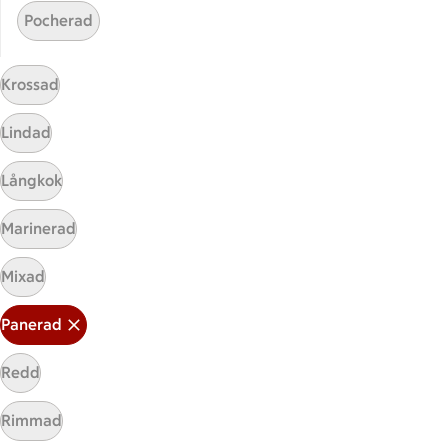
Pocherad
ICA
ICAs egna varor
Krossad
ICA Gruppen
ICA Nära
Lindad
ICA Supermarket
ICA Kvantum
Långkok
ICA Maxi
Marinerad
Utvalda leverantörer
Annonsera
Mixad
Jobba på ICA
Panerad
Hållbarhet
Redd
ICA Stiftelsen
En god morgondag
Rimmad