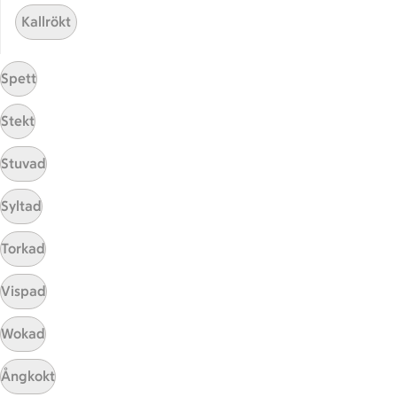
ICA Gruppen
Kallrökt
ICA Nära
ICA Supermarket
Spett
ICA Kvantum
ICA Maxi
Stekt
Utvalda leverantörer
Annonsera
Stuvad
Jobba på ICA
Syltad
Hållbarhet
Torkad
ICA Stiftelsen
En god morgondag
Vispad
Kundservice
Wokad
Reklamera
Ångkokt
Återkallelser