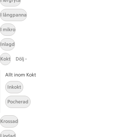
I lergryta
Kundservice
I långpanna
Kontakta oss
I mikro
Massa erbjudanden
Bli stammis på ICA
Inlagd
ICAs inspirationsmejl
Prenumerera
Kokt
Dölj -
Allt inom Kokt
Handla
Inkokt
Handla online
ICAs matkasse
Pocherad
Catering
Apotek Hjärtat
Krossad
Handla som företag
Gaston
Lindad