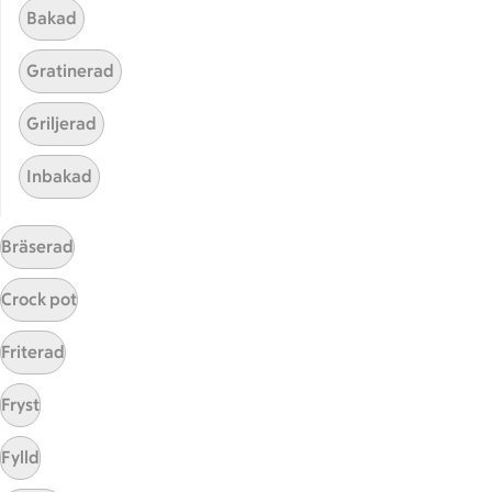
Bakad
Gratinerad
Griljerad
Inbakad
Hittade inget recept
Bräserad
Testa att söka på något nytt, eller ta bort något av
dina sökord.
Crock pot
Halstrad
Ytterfilé
Friterad
Fryst
Fylld