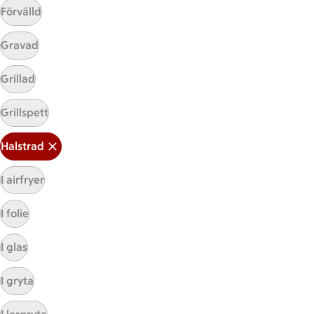
Förvälld
Gravad
Mina recept
Grillad
Här hittar du alla goda recept du har sparat och
Grillspett
lagat.
Halstrad
I airfryer
I folie
I glas
Start
Sidfot
I gryta
Få snabbt svar
FAQ