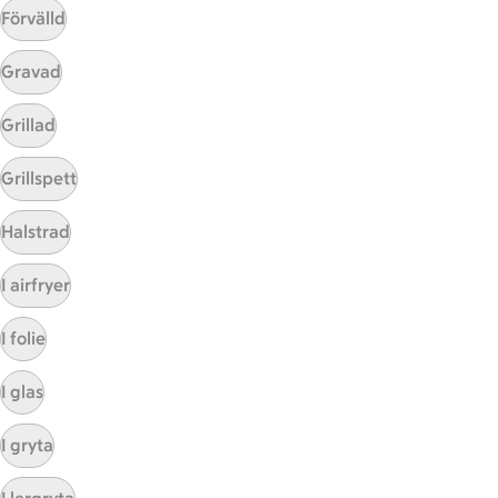
Förvälld
Gravad
Mina recept
Grillad
Här hittar du alla goda recept du har sparat och
Grillspett
lagat.
Halstrad
I airfryer
I folie
I glas
Start
Sidfot
I gryta
Få snabbt svar
FAQ