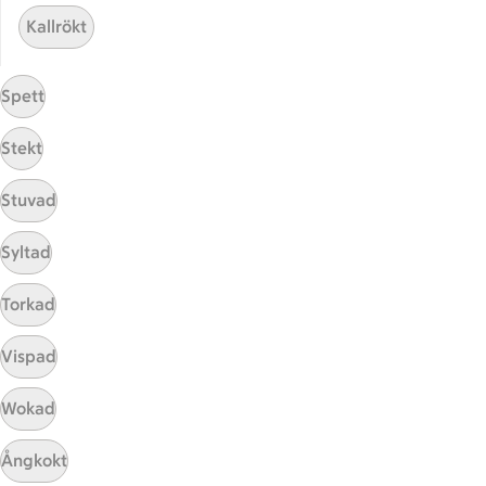
ICA Gruppen
Kallrökt
ICA Nära
ICA Supermarket
Spett
ICA Kvantum
ICA Maxi
Stekt
Utvalda leverantörer
Annonsera
Stuvad
Jobba på ICA
Syltad
Hållbarhet
Torkad
ICA Stiftelsen
En god morgondag
Vispad
Kundservice
Wokad
Reklamera
Ångkokt
Återkallelser