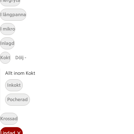
I lergryta
Kundservice
I långpanna
Kontakta oss
I mikro
Massa erbjudanden
Bli stammis på ICA
Inlagd
ICAs inspirationsmejl
Prenumerera
Kokt
Dölj -
Allt inom Kokt
Handla
Inkokt
Handla online
ICAs matkasse
Pocherad
Catering
Apotek Hjärtat
Krossad
Handla som företag
Gaston
Lindad