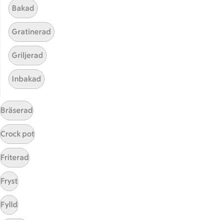
Bakad
Gratinerad
Griljerad
Inbakad
Hittade inget recept
Bräserad
Testa att söka på något nytt, eller ta bort något av
dina sökord.
Crock pot
Baka
Lindad
Vita bönor
Friterad
Fryst
Fylld