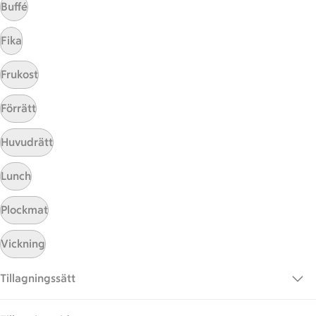
Buffé
Fika
Frukost
Förrätt
Hittade inget recept
Huvudrätt
Testa att söka på något nytt, eller ta bort något av
Lunch
dina sökord.
Plockmat
Middag
Vegan
Skrei
Vickning
Tillagningssätt