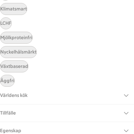
Klimatsmart
Kundservice
Kontakta oss
LCHF
Massa erbjudanden
Bli stammis på ICA
Mjölkproteinfri
ICAs inspirationsmejl
Nyckelhålsmärkt
Prenumerera
Växtbaserad
Handla
Äggfri
Handla online
Världens kök
ICAs matkasse
Catering
Tillfälle
Apotek Hjärtat
Handla som företag
Gaston
Egenskap