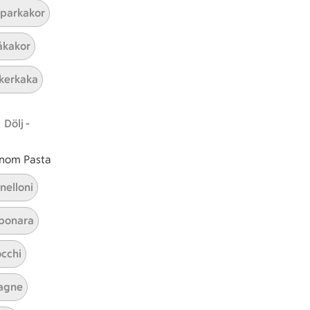
parkakor
ICAs inspirationsmejl
kakor
A
Prenumerera
kerkaka
Hållbarhet
Dölj -
ICA Stiftelsen
En god morgondag
 inom Pasta
Kundservice
nelloni
Reklamera
bonara
Återkallelser
Spärra eller beställ nytt ICA-kort
cchi
Behandling av personuppgifter
Hantera cookies
agne