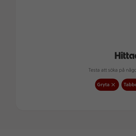
Hitta
Testa att söka på något
Gryta
Tabb