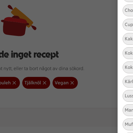
Cho
Cup
Kak
de inget recept
Kok
Kok
 nytt, eller ta bort något av dina sökord.
Kär
ouleh
Tjälknöl
Vegan
Lus
Mar
Muf