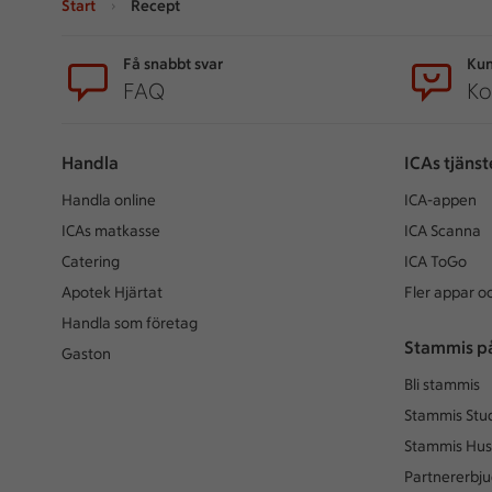
Start
Recept
Sidfot
Få snabbt svar
Kun
FAQ
Ko
Handla
ICAs tjänst
Handla online
ICA-appen
ICAs matkasse
ICA Scanna
Catering
ICA ToGo
Apotek Hjärtat
Fler appar oc
Handla som företag
Stammis p
Gaston
Bli stammis
Stammis Stu
Stammis Hus
Partnererbj