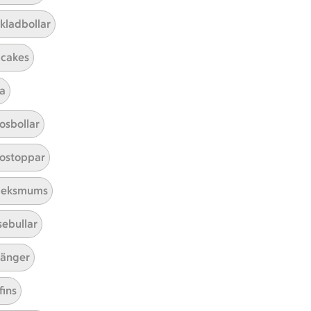
kladbollar
cakes
a
Mina recept
osbollar
Här hittar du alla goda recept du
ostoppar
har sparat och lagat.
leksmums
sebullar
änger
fins