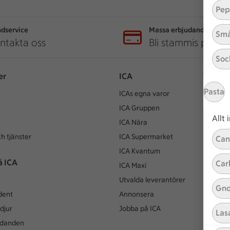
Pep
dservice
Massa erbjudanden
Små
ntakta oss
Bli stammis på IC
Soc
er
ICA
Pasta
ICAs egna varor
ICA Gruppen
Allt
ICA Nära
h tjänster
ICA Supermarket
Can
ICA Kvantum
å ICA
Car
ICA Maxi
Utvalda leverantörer
Gno
dent
Annonsera
djur
Jobba på ICA
Las
udanden