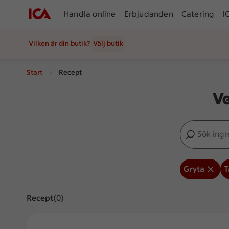
Handla online
Erbjudanden
Catering
I
Vilken är din butik?
Välj butik
Start
Recept
Ve
Sök ingredien
Inga förslag
Gryta
T
Recept
Visar 0 stycken
(0)