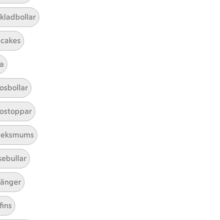
kladbollar
cakes
a
Mina recept
osbollar
Här hittar du alla goda recept du
ostoppar
har sparat och lagat.
leksmums
sebullar
änger
fins