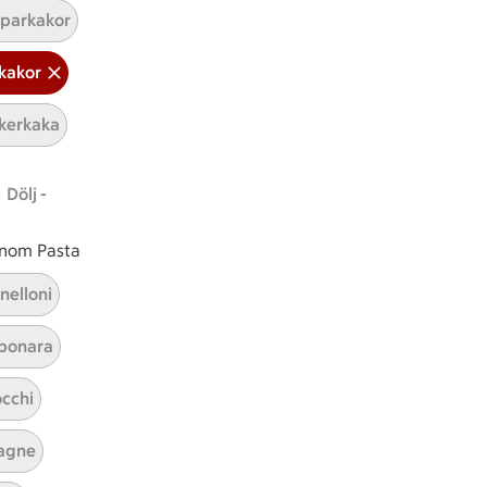
parkakor
ICAs inspirationsmejl
kakor
A
Prenumerera
kerkaka
Hållbarhet
Dölj -
ICA Stiftelsen
En god morgondag
 inom Pasta
Kundservice
nelloni
Reklamera
bonara
Återkallelser
Spärra eller beställ nytt ICA-kort
cchi
Behandling av personuppgifter
Hantera cookies
agne