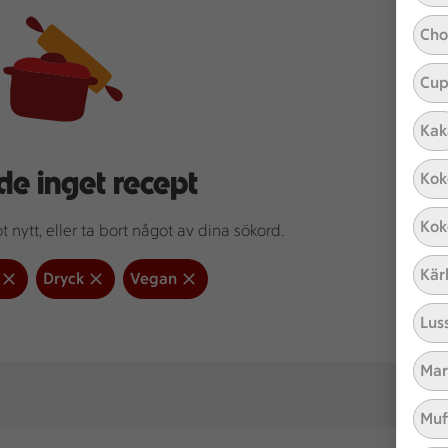
Cho
Cup
Kak
de inget recept
Kok
Kok
 nytt, eller ta bort något av dina sökord.
Kär
Dryck
Vegan
Lus
Mar
Muf