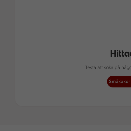
Hitta
Testa att söka på något
Småkakor