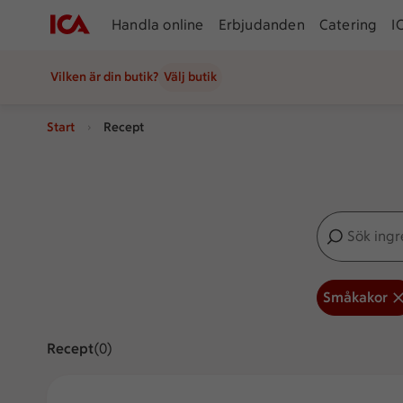
Handla online
Erbjudanden
Catering
I
Vilken är din butik?
Välj butik
Start
Recept
Sök ingredien
Inga förslag
Småkakor
Recept
Visar 0 stycken
(0)