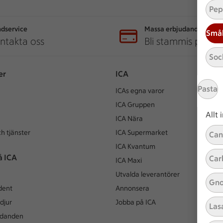
Pep
dservice
Massa erbjudanden
Små
ntakta oss
Bli stammis på IC
Soc
er
ICA
Pasta
ICAs egna varor
ICA Gruppen
Allt
ICA Nära
h tjänster
ICA Supermarket
Can
ICA Kvantum
å ICA
Car
ICA Maxi
Utvalda leverantörer
Gno
dent
Annonsera
djur
Jobba på ICA
Las
udanden