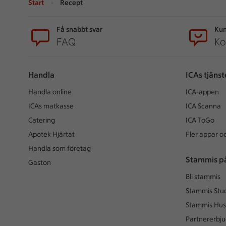
Start
Recept
Sidfot
Få snabbt svar
Kun
FAQ
Ko
Handla
ICAs tjänst
Handla online
ICA-appen
ICAs matkasse
ICA Scanna
Catering
ICA ToGo
Apotek Hjärtat
Fler appar oc
Handla som företag
Stammis p
Gaston
Bli stammis
Stammis Stu
Stammis Hus
Partnererbj