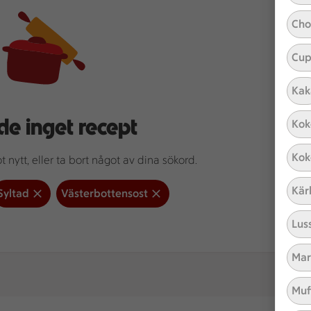
Cho
Cup
Kak
de inget recept
Kok
Kok
 nytt, eller ta bort något av dina sökord.
Kär
Syltad
Västerbottensost
Lus
Mar
Muf