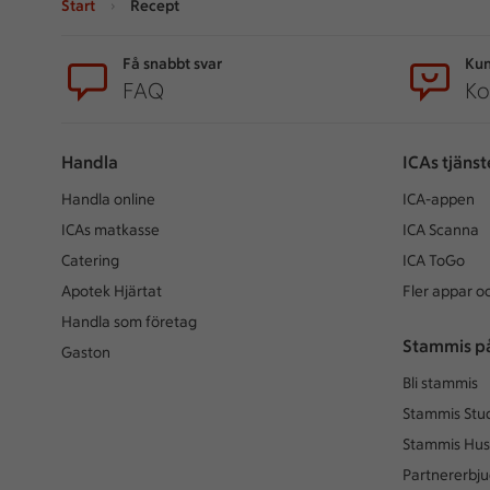
Start
Recept
Sidfot
Få snabbt svar
Kun
FAQ
Ko
Handla
ICAs tjänst
Handla online
ICA-appen
ICAs matkasse
ICA Scanna
Catering
ICA ToGo
Apotek Hjärtat
Fler appar oc
Handla som företag
Stammis p
Gaston
Bli stammis
Stammis Stu
Stammis Hus
Partnererbj