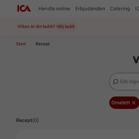
Handla online
Erbjudanden
Catering
I
Vilken är din butik?
Välj butik
Start
Recept
V
Sök ingredien
Inga förslag
Omelett
Recept
Visar 0 stycken
(0)