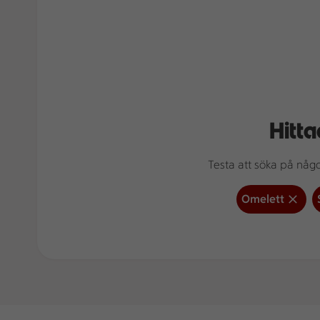
Hitta
Testa att söka på något
Omelett