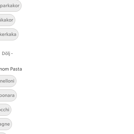
parkakor
ICAs inspirationsmejl
kakor
A
Prenumerera
kerkaka
Hållbarhet
Dölj -
ICA Stiftelsen
En god morgondag
 inom Pasta
Kundservice
nelloni
Reklamera
bonara
Återkallelser
Spärra eller beställ nytt ICA-kort
cchi
Behandling av personuppgifter
Hantera cookies
agne