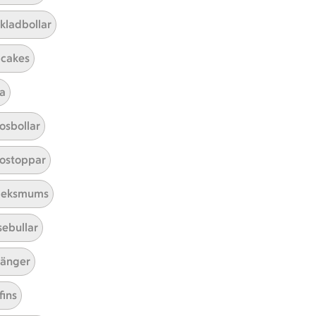
kladbollar
cakes
a
Mina recept
osbollar
Här hittar du alla goda recept du
ostoppar
har sparat och lagat.
leksmums
sebullar
änger
fins