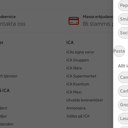
Pep
dservice
Massa erbjudanden
Små
ntakta oss
Bli stammis på IC
Soc
er
ICA
Pasta
ICAs egna varor
ICA Gruppen
Allt
ICA Nära
h tjänster
ICA Supermarket
Can
ICA Kvantum
å ICA
Car
ICA Maxi
Utvalda leverantörer
Gno
dent
Annonsera
djur
Jobba på ICA
Las
udanden