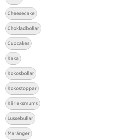
Cheesecake
Chokladbollar
Cupcakes
Kaka
Hittade inget recept
Kokosbollar
Testa att söka på något nytt, eller ta bort något av
Kokostoppar
dina sökord.
Kärleksmums
Kåldolmar
Omelett
Puré
Lussebullar
Västerbottensost
Maränger