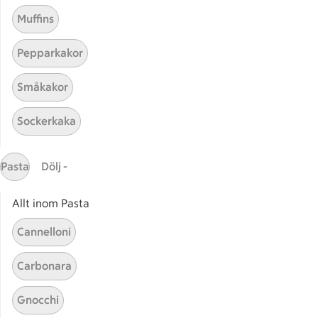
Muffins
Pepparkakor
Småkakor
Sockerkaka
Mina recept
Pasta
Dölj -
Här hittar du alla goda recept du har sparat och
lagat.
Allt inom Pasta
Cannelloni
Carbonara
Gnocchi
Start