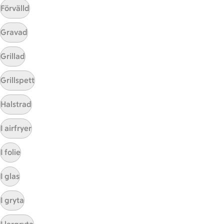
Förvälld
Gravad
Mina recept
Grillad
Här hittar du alla goda recept du har sparat och
Grillspett
lagat.
Halstrad
I airfryer
I folie
I glas
Start
Sidfot
I gryta
Få snabbt svar
FAQ