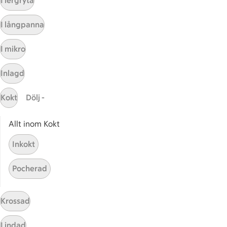
I lergryta
Kundservice
I långpanna
Kontakta oss
I mikro
Massa erbjudanden
Bli stammis på ICA
Inlagd
ICAs inspirationsmejl
Prenumerera
Kokt
Dölj -
Allt inom Kokt
Handla
Inkokt
Handla online
ICAs matkasse
Pocherad
Catering
Apotek Hjärtat
Krossad
Handla som företag
Gaston
Lindad