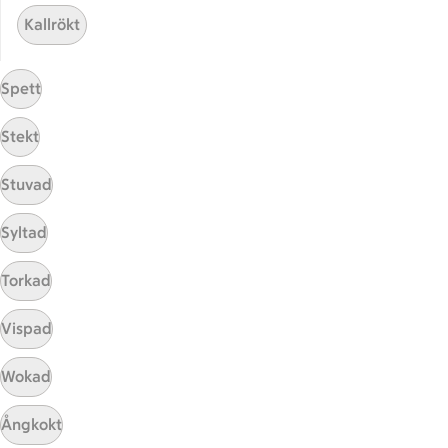
ICA Gruppen
Kallrökt
ICA Nära
ICA Supermarket
Spett
ICA Kvantum
ICA Maxi
Stekt
Utvalda leverantörer
Annonsera
Stuvad
Jobba på ICA
Syltad
Hållbarhet
Torkad
ICA Stiftelsen
En god morgondag
Vispad
Kundservice
Wokad
Reklamera
Ångkokt
Återkallelser