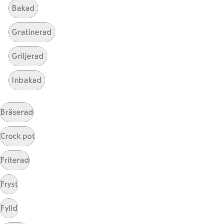
Bakad
Gratinerad
Griljerad
Inbakad
Hittade inget recept
Bräserad
Testa att söka på något nytt, eller ta bort något av
dina sökord.
Crock pot
Baka
Varm
Zucchini
Friterad
Fryst
Fylld