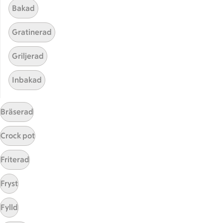
Bakad
Gratinerad
Griljerad
Inbakad
Hittade inget recept
Bräserad
Testa att söka på något nytt, eller ta bort något av
dina sökord.
Crock pot
Kokt
Wokad
Varm
Biff
Friterad
Fryst
Fylld