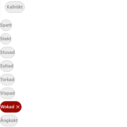
ICA Gruppen
Kallrökt
ICA Nära
ICA Supermarket
Spett
ICA Kvantum
ICA Maxi
Stekt
Utvalda leverantörer
Annonsera
Stuvad
Jobba på ICA
Syltad
Hållbarhet
Torkad
ICA Stiftelsen
En god morgondag
Vispad
Kundservice
Wokad
Reklamera
Ångkokt
Återkallelser