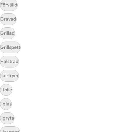
Förvälld
Gravad
Mina recept
Grillad
Här hittar du alla goda recept du har sparat och
Grillspett
lagat.
Halstrad
I airfryer
I folie
I glas
Start
Sidfot
I gryta
Få snabbt svar
FAQ