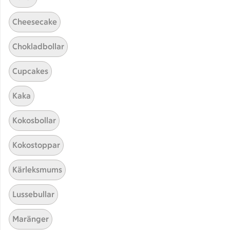
Cheesecake
Chokladbollar
Cupcakes
Kaka
Hittade inget recept
Kokosbollar
Testa att söka på något nytt, eller ta bort något av
Kokostoppar
dina sökord.
Kärleksmums
Bål
Marinad
Moussaka
Lussebullar
Varm
Maränger