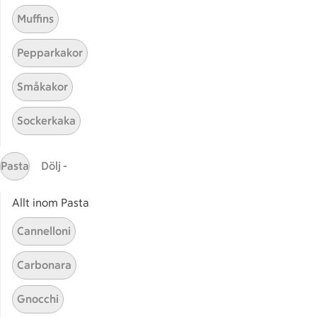
Muffins
Pepparkakor
Småkakor
Sockerkaka
Mina recept
Pasta
Dölj -
Här hittar du alla goda recept du har sparat och
lagat.
Allt inom Pasta
Cannelloni
Carbonara
Gnocchi
Start