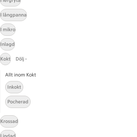
I lergryta
Kundservice
I långpanna
Kontakta oss
I mikro
Massa erbjudanden
Bli stammis på ICA
Inlagd
ICAs inspirationsmejl
Prenumerera
Kokt
Dölj -
Allt inom Kokt
Handla
Inkokt
Handla online
ICAs matkasse
Pocherad
Catering
Apotek Hjärtat
Krossad
Handla som företag
Gaston
Lindad