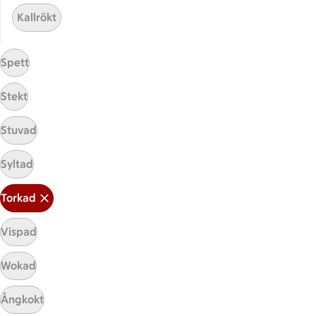
ICA Gruppen
Kallrökt
ICA Nära
ICA Supermarket
Spett
ICA Kvantum
ICA Maxi
Stekt
Utvalda leverantörer
Annonsera
Stuvad
Jobba på ICA
Syltad
Hållbarhet
Torkad
ICA Stiftelsen
En god morgondag
Vispad
Kundservice
Wokad
Reklamera
Ångkokt
Återkallelser