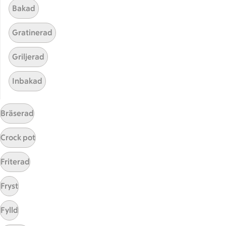
Bakad
Gratinerad
Griljerad
Inbakad
Hittade inget recept
Bräserad
Testa att söka på något nytt, eller ta bort något av
dina sökord.
Crock pot
Torkad
Tysk
Friterad
Fryst
Fylld