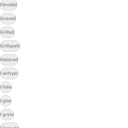
Förvälld
Gravad
Mina recept
Grillad
Här hittar du alla goda recept du har sparat och
Grillspett
lagat.
Halstrad
I airfryer
I folie
I glas
Start
Sidfot
I gryta
Få snabbt svar
FAQ