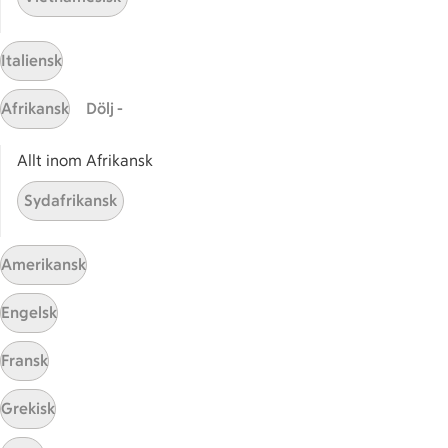
Italiensk
Afrikansk
Dölj -
Allt inom Afrikansk
Mina recept
Sydafrikansk
Här hittar du alla goda recept du har sparat och
lagat.
Amerikansk
Engelsk
Fransk
Grekisk
Start