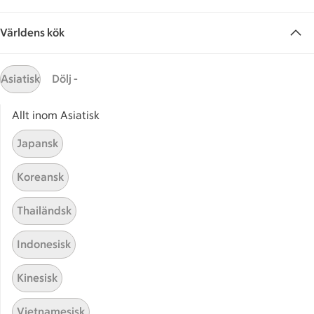
Världens kök
Asiatisk
Dölj -
Allt inom Asiatisk
Japansk
Hittade inget recept
Koreansk
Testa att söka på något nytt, eller ta bort något av
dina sökord.
Thailändsk
Indonesisk
Tysk
Påsklunch
Ramadan
Ost
Kinesisk
Vietnamesisk