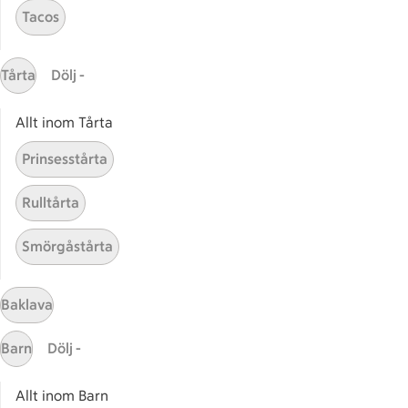
Tacos
Gaston
ICAs tjänster
Tårta
Dölj -
ICA-appen
Allt inom Tårta
ICA Scanna
ICA ToGo
Prinsesstårta
Fler appar och tjänster
Rulltårta
Stammis på ICA
Smörgåstårta
Bli stammis
Stammis Student
Stammis Husdjur
Baklava
Partnererbjudanden
Barn
Dölj -
Våra ICA-kort
Allt inom Barn
ICA