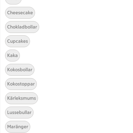
Cheesecake
Chokladbollar
Cupcakes
Kaka
Hittade inget recept
Kokosbollar
Testa att söka på något nytt, eller ta bort något av
Kokostoppar
dina sökord.
Kärleksmums
Toast skagen
I lergryta
Torkad
Lussebullar
Maränger