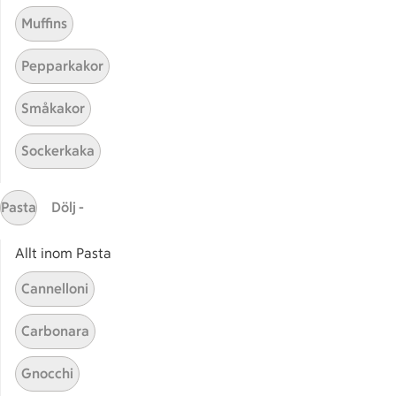
Muffins
Pepparkakor
Småkakor
Mina recept
Sockerkaka
Här hittar du alla goda recept du har sparat och
lagat.
Pasta
Dölj -
Allt inom Pasta
Cannelloni
Carbonara
Start
Sidfot
Gnocchi