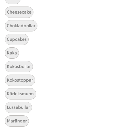
Cheesecake
Chokladbollar
Cupcakes
Kaka
Hittade inget recept
Kokosbollar
Testa att söka på något nytt, eller ta bort något av
Kokostoppar
dina sökord.
Kärleksmums
Tårta
Mos
Omelett
Svensk
Lussebullar
Maränger