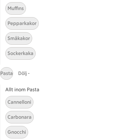
Muffins
Pepparkakor
Småkakor
Mina recept
Sockerkaka
Här hittar du alla goda recept du har sparat och
lagat.
Pasta
Dölj -
Allt inom Pasta
Cannelloni
Carbonara
Start
Sidfot
Gnocchi