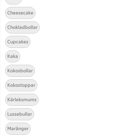
Cheesecake
Chokladbollar
Cupcakes
Hittade inget recept
Kaka
Testa att söka på något nytt, eller ta bort något av
Kokosbollar
dina sökord.
Kokostoppar
Burgare
Bål
Stark
Varm
Kärleksmums
Lussebullar
Maränger