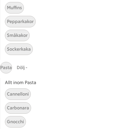
Muffins
Pepparkakor
Mina recept
Småkakor
Här hittar du alla goda recept du har sparat och
Sockerkaka
lagat.
Pasta
Dölj -
Allt inom Pasta
Cannelloni
Start
Sidfot
Carbonara
Få snabbt svar
Gnocchi
FAQ