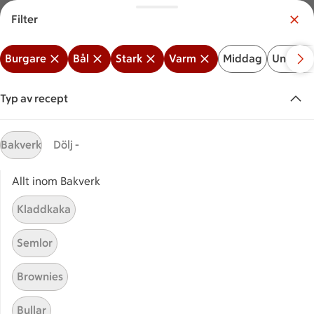
Filter
Meny
Logga in
Burgare
Bål
Stark
Varm
Middag
Under 3
Vilken är din butik?
Välj butik
Typ av recept
Start
Stark + Varm + Burgare + Bål
Bakverk
Dölj -
Allt inom Bakverk
Sök ingrediens eller recept
Inga förslag
Sök
Kladdkaka
Burgare
Bål
Stark
Varm
Middag
Under
Semlor
Recept
Visar 0 stycken
(0)
Sortera
Brownies
Bullar