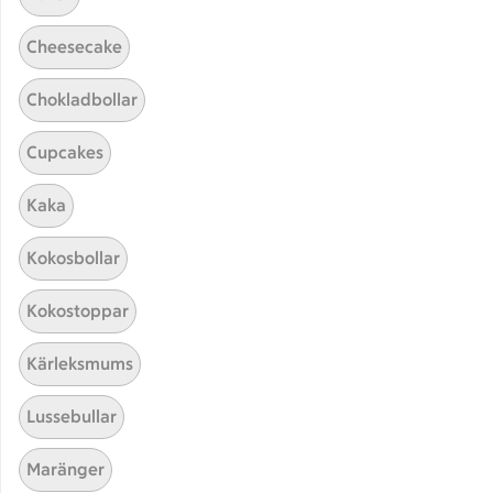
Cheesecake
Chokladbollar
Cupcakes
Hittade inget recept
Kaka
Testa att söka på något nytt, eller ta bort något av
Kokosbollar
dina sökord.
Kokostoppar
Moussaka
Gravad
Squash
Kärleksmums
Lussebullar
Maränger