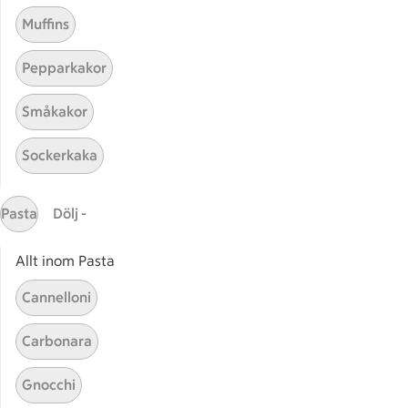
Muffins
Pepparkakor
Mina recept
Småkakor
Här hittar du alla goda recept du har sparat och
Sockerkaka
lagat.
Pasta
Dölj -
Allt inom Pasta
Cannelloni
Start
Sidfot
Carbonara
Få snabbt svar
Gnocchi
FAQ