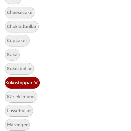
Cheesecake
Chokladbollar
Cupcakes
Kaka
Hittade inget recept
Kokosbollar
Testa att söka på något nytt, eller ta bort något av
Kokostoppar
dina sökord.
Kärleksmums
Kokostoppar
Bröd
Sallad
Lussebullar
Saffran
Maränger