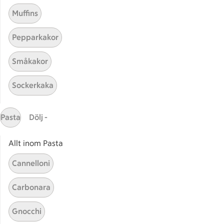
Muffins
Pepparkakor
Småkakor
Sockerkaka
Mina recept
Pasta
Dölj -
Här hittar du alla goda recept du har sparat och
lagat.
Allt inom Pasta
Cannelloni
Carbonara
Gnocchi
Start