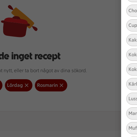
Cho
Cup
Kak
de inget recept
Kok
Kok
 nytt, eller ta bort något av dina sökord.
Kär
Lördag
Rosmarin
Lus
Mar
Muf