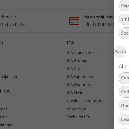
Pep
dservice
Massa erbjudanden
Små
ntakta oss
Bli stammis på IC
Soc
er
ICA
Pasta
ICAs egna varor
ICA Gruppen
Allt
ICA Nära
h tjänster
ICA Supermarket
Can
ICA Kvantum
å ICA
Car
ICA Maxi
Utvalda leverantörer
Gno
dent
Annonsera
djur
Jobba på ICA
Las
udanden