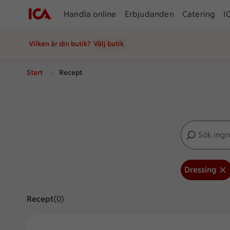
Handla online
Erbjudanden
Catering
I
Vilken är din butik?
Välj butik
Start
Recept
Sök ingredien
Inga förslag
Dressing
Recept
Visar 0 stycken
(0)