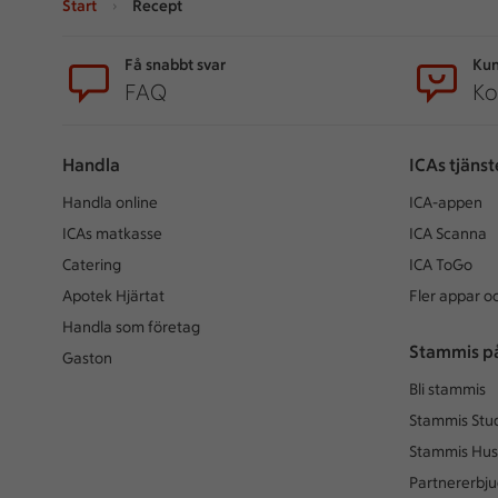
Start
Recept
Sidfot
Få snabbt svar
Kun
FAQ
Ko
Handla
ICAs tjänst
Handla online
ICA-appen
ICAs matkasse
ICA Scanna
Catering
ICA ToGo
Apotek Hjärtat
Fler appar oc
Handla som företag
Stammis p
Gaston
Bli stammis
Stammis Stu
Stammis Hus
Partnererbj