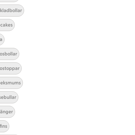
kladbollar
cakes
a
Mina recept
osbollar
Här hittar du alla goda recept du
ostoppar
har sparat och lagat.
leksmums
sebullar
änger
fins