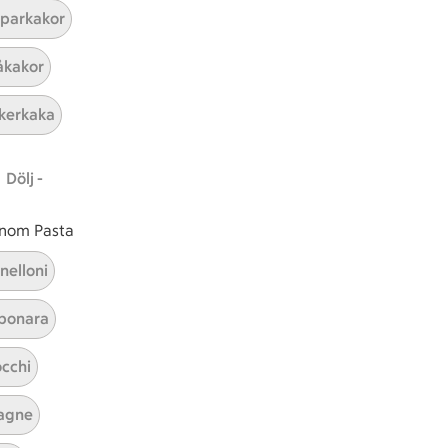
parkakor
ICAs inspirationsmejl
kakor
A
Prenumerera
kerkaka
Hållbarhet
Dölj -
ICA Stiftelsen
En god morgondag
 inom Pasta
Kundservice
nelloni
Reklamera
bonara
Återkallelser
Spärra eller beställ nytt ICA-kort
cchi
Behandling av personuppgifter
Hantera cookies
agne