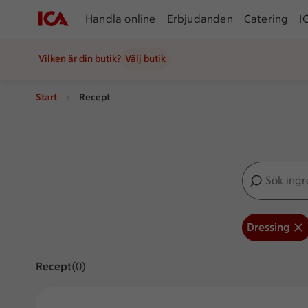
Handla online
Erbjudanden
Catering
I
Vilken är din butik?
Välj butik
Start
Recept
Sök ingredien
Inga förslag
Dressing
Recept
Visar 0 stycken
(0)