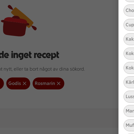
Cho
Cup
Kak
de inget recept
Kok
Kok
 nytt, eller ta bort något av dina sökord.
Kär
Godis
Rosmarin
Lus
Mar
Muf