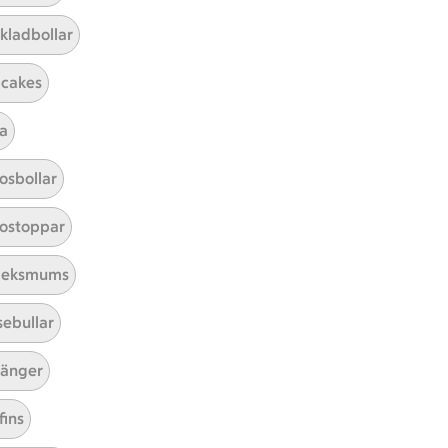
kladbollar
cakes
a
Mina recept
osbollar
Här hittar du alla goda recept du
ostoppar
har sparat och lagat.
leksmums
sebullar
änger
fins