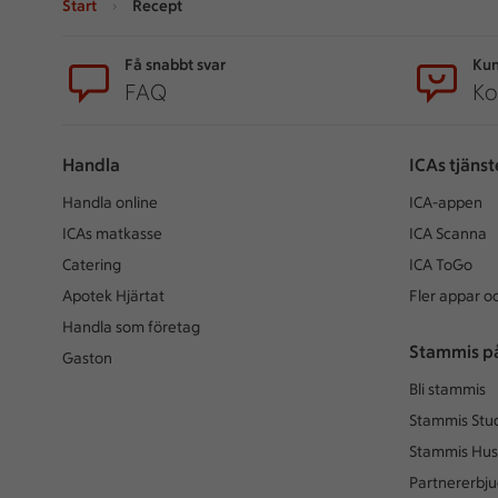
Start
Recept
Sidfot
Få snabbt svar
Kun
FAQ
Ko
Handla
ICAs tjänst
Handla online
ICA-appen
ICAs matkasse
ICA Scanna
Catering
ICA ToGo
Apotek Hjärtat
Fler appar oc
Handla som företag
Stammis p
Gaston
Bli stammis
Stammis Stu
Stammis Hus
Partnererbj