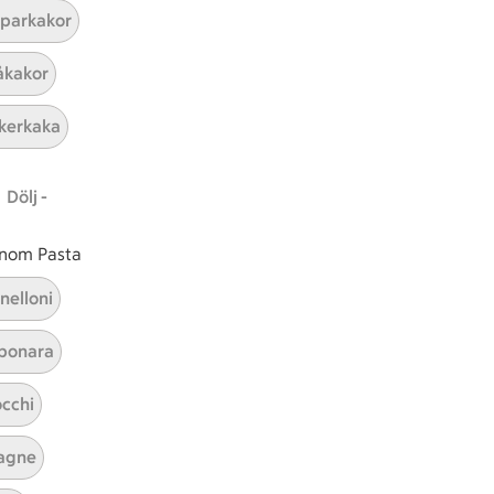
parkakor
ICAs inspirationsmejl
kakor
A
Prenumerera
kerkaka
Hållbarhet
Dölj -
ICA Stiftelsen
En god morgondag
 inom Pasta
Kundservice
nelloni
Reklamera
bonara
Återkallelser
Spärra eller beställ nytt ICA-kort
cchi
Behandling av personuppgifter
Hantera cookies
agne