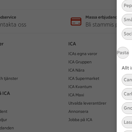
Pep
dservice
Massa erbjudanden
Små
ntakta oss
Bli stammis på IC
Soc
er
ICA
Pasta
ICAs egna varor
ICA Gruppen
Allt
ICA Nära
h tjänster
ICA Supermarket
Can
ICA Kvantum
å ICA
Car
ICA Maxi
Utvalda leverantörer
Gno
dent
Annonsera
djur
Jobba på ICA
Las
udanden