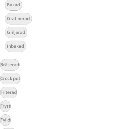
Bakad
Gratinerad
Griljerad
Inbakad
Hittade inget recept
Bräserad
Testa att söka på något nytt, eller ta bort något av
dina sökord.
Crock pot
Grillad
Racks
Rödspätta
Friterad
Fryst
Fylld