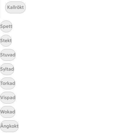
ICA Gruppen
Kallrökt
ICA Nära
ICA Supermarket
Spett
ICA Kvantum
ICA Maxi
Stekt
Utvalda leverantörer
Annonsera
Stuvad
Jobba på ICA
Syltad
Hållbarhet
Torkad
ICA Stiftelsen
En god morgondag
Vispad
Kundservice
Wokad
Reklamera
Ångkokt
Återkallelser