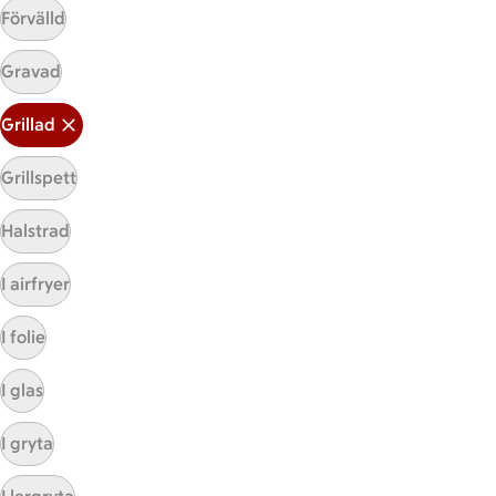
Förvälld
Gravad
Mina recept
Grillad
Här hittar du alla goda recept du har sparat och
Grillspett
lagat.
Halstrad
I airfryer
I folie
I glas
Start
Sidfot
I gryta
Få snabbt svar
FAQ