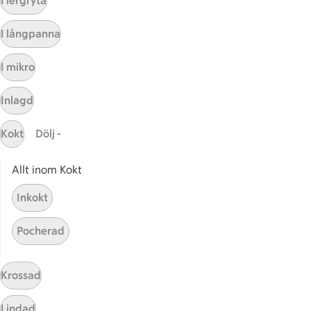
I lergryta
Kundservice
I långpanna
Kontakta oss
I mikro
Massa erbjudanden
Bli stammis på ICA
Inlagd
ICAs inspirationsmejl
Prenumerera
Kokt
Dölj -
Allt inom Kokt
Handla
Inkokt
Handla online
ICAs matkasse
Pocherad
Catering
Apotek Hjärtat
Krossad
Handla som företag
Gaston
Lindad