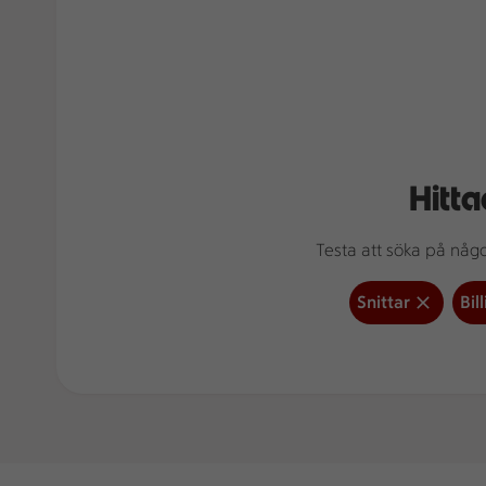
Hitta
Testa att söka på något
Snittar
Bil