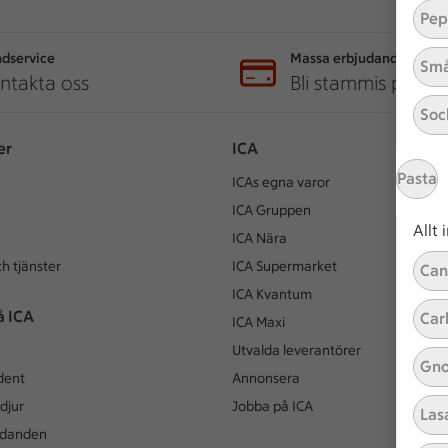
Pep
dservice
Massa erbjudanden
Små
ntakta oss
Bli stammis på IC
Soc
er
ICA
Pasta
ICAs egna varor
ICA Gruppen
Allt
ICA Nära
h tjänster
ICA Supermarket
Can
ICA Kvantum
å ICA
Car
ICA Maxi
Utvalda leverantörer
Gno
dent
Annonsera
djur
Jobba på ICA
Las
udanden