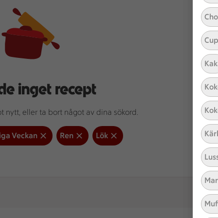
Cho
Cup
Kak
de inget recept
Kok
Kok
 nytt, eller ta bort något av dina sökord.
Kär
liga Veckan
Ren
Lök
Lus
Mar
Muf