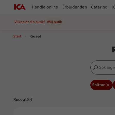
Handla online
Erbjudanden
Catering
I
Vilken är din butik?
Välj butik
Start
Recept
Sök ingredien
Inga förslag
Snittar
Recept
Visar 0 stycken
(0)