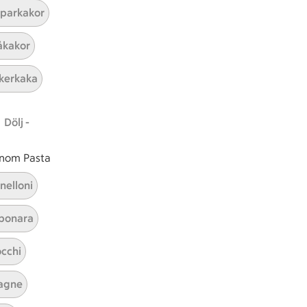
parkakor
ICAs inspirationsmejl
kakor
A
Prenumerera
kerkaka
Hållbarhet
Dölj -
ICA Stiftelsen
En god morgondag
 inom Pasta
Kundservice
nelloni
Reklamera
bonara
Återkallelser
Spärra eller beställ nytt ICA-kort
cchi
Behandling av personuppgifter
Hantera cookies
agne