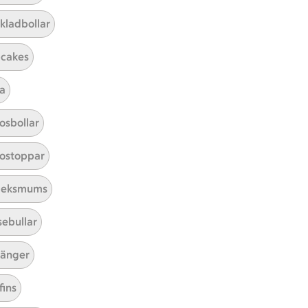
kladbollar
cakes
a
Mina recept
osbollar
Här hittar du alla goda recept du
ostoppar
har sparat och lagat.
leksmums
sebullar
änger
fins