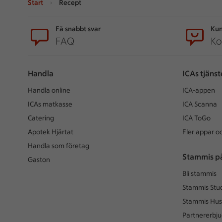
Start
Recept
Sidfot
Få snabbt svar
Kun
FAQ
Ko
Handla
ICAs tjänst
Handla online
ICA-appen
ICAs matkasse
ICA Scanna
Catering
ICA ToGo
Apotek Hjärtat
Fler appar oc
Handla som företag
Stammis p
Gaston
Bli stammis
Stammis Stu
Stammis Hus
Partnererbj