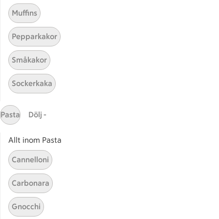
Muffins
Pepparkakor
Småkakor
Sockerkaka
Mina recept
Pasta
Dölj -
Här hittar du alla goda recept du har sparat och
lagat.
Allt inom Pasta
Cannelloni
Carbonara
Gnocchi
Start