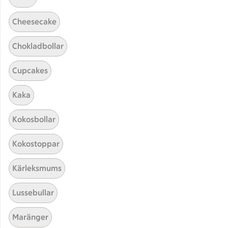
Cheesecake
Chokladbollar
Cupcakes
Kaka
Hittade inget recept
Kokosbollar
Testa att söka på något nytt, eller ta bort något av
Kokostoppar
dina sökord.
Kärleksmums
Tårta
Piroger
Ramadan
Lussebullar
Till grillat
Maränger