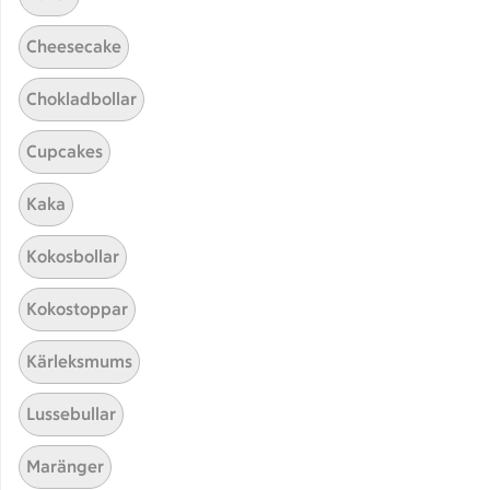
Cheesecake
Chokladbollar
Cupcakes
Hittade inget recept
Kaka
Testa att söka på något nytt, eller ta bort något av
Kokosbollar
dina sökord.
Kokostoppar
Barn
Sylt
Sås
Quinoa
Kärleksmums
Lussebullar
Maränger