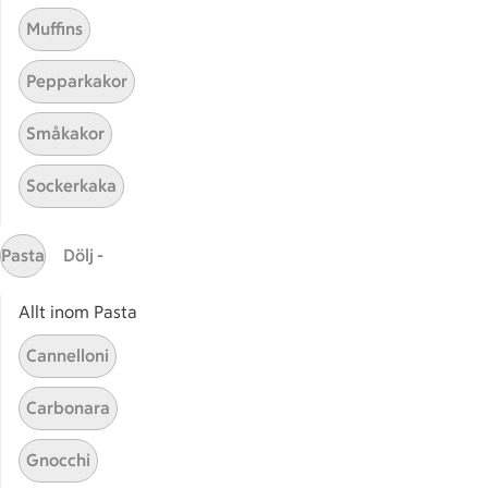
Muffins
Pepparkakor
Mina recept
Småkakor
Här hittar du alla goda recept du har sparat och
Sockerkaka
lagat.
Pasta
Dölj -
Allt inom Pasta
Cannelloni
Start
Sidfot
Carbonara
Få snabbt svar
Gnocchi
FAQ