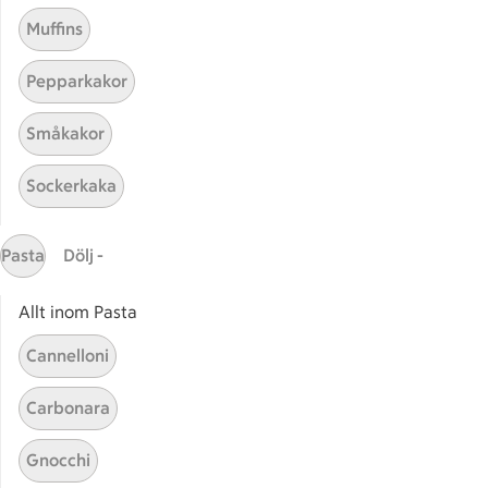
Muffins
Pepparkakor
Mina recept
Småkakor
Här hittar du alla goda recept du har sparat och
Sockerkaka
lagat.
Pasta
Dölj -
Allt inom Pasta
Cannelloni
Start
Sidfot
Carbonara
Få snabbt svar
Gnocchi
FAQ