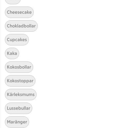
Cheesecake
Chokladbollar
Cupcakes
Hittade inget recept
Kaka
Testa att söka på något nytt, eller ta bort något av
Kokosbollar
dina sökord.
Kokostoppar
Barn
Röra
Sås
Quinoa
Kärleksmums
Lussebullar
Maränger