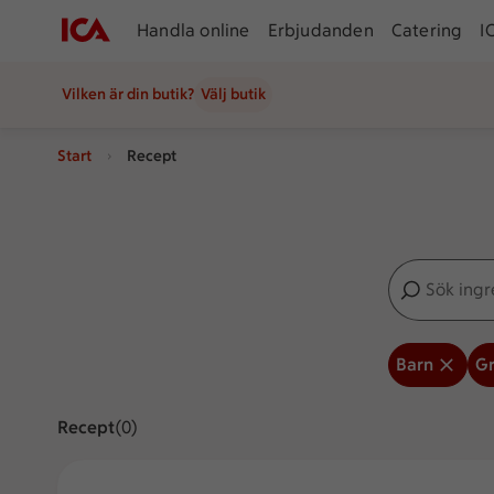
Handla online
Erbjudanden
Catering
I
Vilken är din butik?
Välj butik
Start
Recept
Sök ingredien
Inga förslag
Barn
Gr
Recept
Visar 0 stycken
(0)