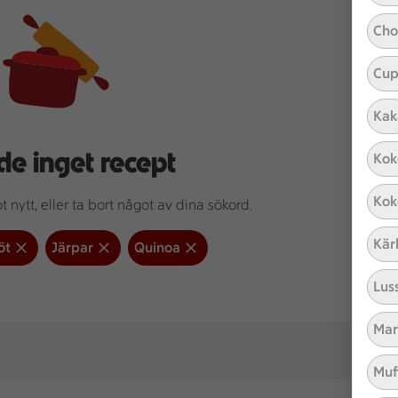
Cho
Cup
Kak
de inget recept
Kok
Kok
 nytt, eller ta bort något av dina sökord.
Kär
öt
Järpar
Quinoa
Lus
Mar
Muf