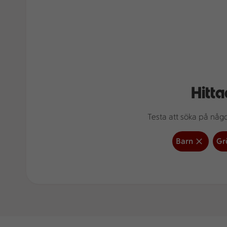
Hitta
Testa att söka på något
Barn
Gr