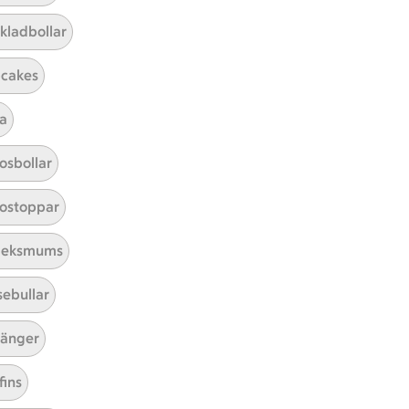
kladbollar
cakes
a
Mina recept
osbollar
Här hittar du alla goda recept du
ostoppar
har sparat och lagat.
leksmums
sebullar
änger
fins