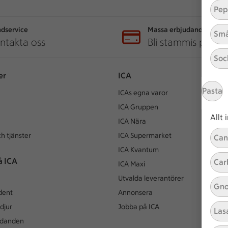
Pep
dservice
Massa erbjudanden
Små
ntakta oss
Bli stammis på IC
Soc
er
ICA
Pasta
ICAs egna varor
ICA Gruppen
Allt
ICA Nära
h tjänster
ICA Supermarket
Can
ICA Kvantum
å ICA
Car
ICA Maxi
Utvalda leverantörer
Gno
dent
Annonsera
djur
Jobba på ICA
Las
udanden