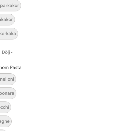
parkakor
ICAs inspirationsmejl
kakor
A
Prenumerera
kerkaka
Hållbarhet
Dölj -
ICA Stiftelsen
En god morgondag
 inom Pasta
Kundservice
nelloni
Reklamera
bonara
Återkallelser
Spärra eller beställ nytt ICA-kort
cchi
Behandling av personuppgifter
Hantera cookies
agne