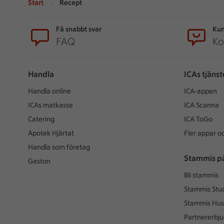
Start
Recept
Sidfot
Få snabbt svar
Kun
FAQ
Ko
Handla
ICAs tjänst
Handla online
ICA-appen
ICAs matkasse
ICA Scanna
Catering
ICA ToGo
Apotek Hjärtat
Fler appar oc
Handla som företag
Stammis p
Gaston
Bli stammis
Stammis Stu
Stammis Hus
Partnererbj