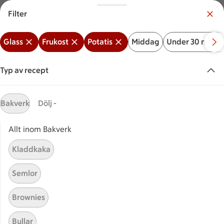
Filter
Meny
Logga in
Glass
Frukost
Potatis
Middag
Under 30 minut
Vilken är din butik?
Välj butik
Typ av recept
Start
Potatis + Frukost + Glass
Bakverk
Dölj -
Allt inom Bakverk
Sök ingrediens eller recept
Inga förslag
Sök
Kladdkaka
Glass
Frukost
Potatis
Middag
Under 30 min
Semlor
Recept
Visar 0 stycken
(0)
Sortera
Brownies
Bullar