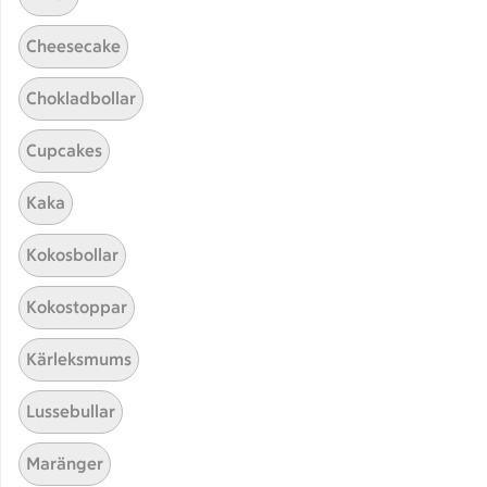
Cheesecake
Chokladbollar
Cupcakes
Hittade inget recept
Kaka
Testa att söka på något nytt, eller ta bort något av
Kokosbollar
dina sökord.
Kokostoppar
Glass
Frukost
Potatis
Kärleksmums
Lussebullar
Maränger