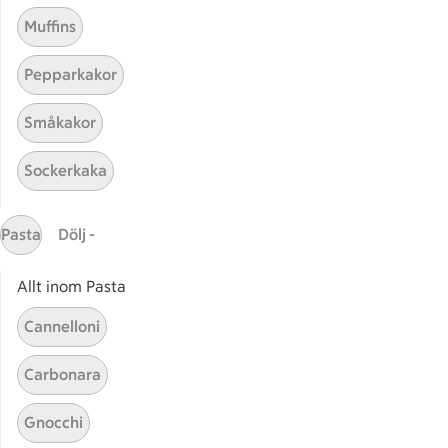
Muffins
Pepparkakor
Mina recept
Småkakor
Här hittar du alla goda recept du har sparat och
Sockerkaka
lagat.
Pasta
Dölj -
Allt inom Pasta
Cannelloni
Start
Sidfot
Carbonara
Få snabbt svar
Gnocchi
FAQ