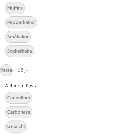
Muffins
Pepparkakor
Mina recept
Småkakor
Här hittar du alla goda recept du har sparat och
Sockerkaka
lagat.
Pasta
Dölj -
Allt inom Pasta
Cannelloni
Start
Sidfot
Carbonara
Få snabbt svar
Gnocchi
FAQ