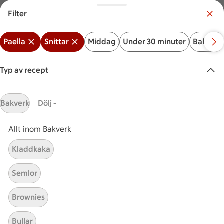
Filter
Meny
Logga in
Paella
Snittar
Middag
Under 30 minuter
Bakverk
Vilken är din butik?
Välj butik
Typ av recept
Start
Paella + Snittar
Bakverk
Dölj -
Allt inom Bakverk
Sök ingrediens eller recept
Inga förslag
Sök
Kladdkaka
Paella
Snittar
Middag
Under 30 minuter
Bakve
Semlor
Recept
Visar 0 stycken
(0)
Sortera
Brownies
Bullar