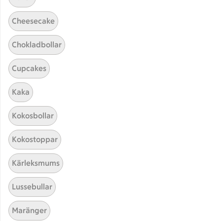
Cheesecake
Chokladbollar
Cupcakes
Hittade inget recept
Kaka
Testa att söka på något nytt, eller ta bort något av
Kokosbollar
dina sökord.
Kokostoppar
Paella
Snittar
Kärleksmums
Lussebullar
Maränger