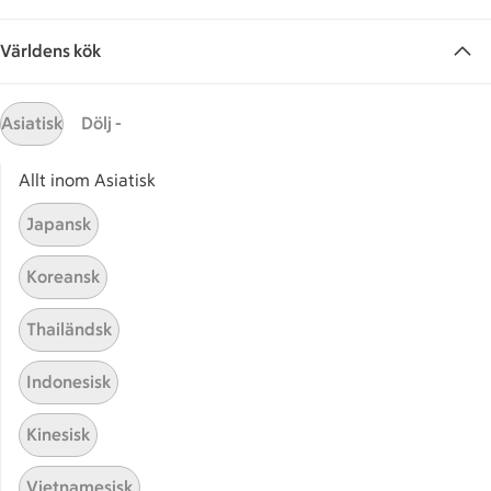
Världens kök
Asiatisk
Dölj -
Allt inom Asiatisk
Hittade inget recept
Japansk
Testa att söka på något nytt, eller ta bort något av
Koreansk
dina sökord.
Thailändsk
Tunisisk
Nyttig
Quorn
Indonesisk
Kinesisk
Vietnamesisk