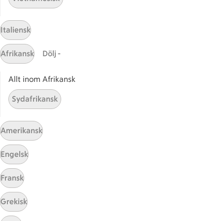
Italiensk
Mina recept
Afrikansk
Dölj -
Här hittar du alla goda recept du har sparat och
Allt inom Afrikansk
lagat.
Sydafrikansk
Amerikansk
Engelsk
Start
Fransk
Sidfot
Grekisk
Få snabbt svar
FAQ