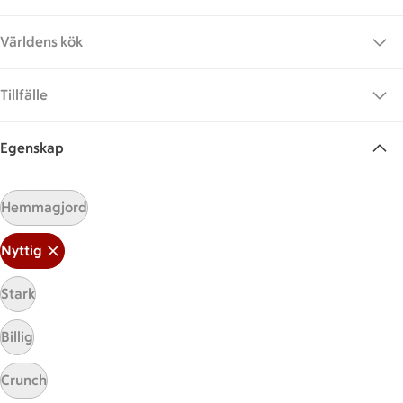
Världens kök
Tillfälle
Egenskap
Hittade inget recept
Hemmagjord
Testa att söka på något nytt, eller ta bort något av
Nyttig
dina sökord.
Stark
Nyttig
Klubbor
Racks
Billig
Kyckling
Crunch