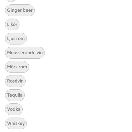
Apotek Hjärtat
Ginger beer
Handla som företag
Gaston
Likör
ICAs tjänster
Ljus rom
ICA-appen
ICA Scanna
Mousserande vin
ICA ToGo
Mörk rom
Fler appar och tjänster
Rosévin
Stammis på ICA
Bli stammis
Tequila
Stammis Student
Vodka
Stammis Husdjur
Partnererbjudanden
Whiskey
Våra ICA-kort