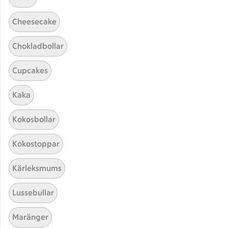
Cheesecake
Chokladbollar
Cupcakes
Kaka
Hittade inget recept
Kokosbollar
Testa att söka på något nytt, eller ta bort något av
Kokostoppar
dina sökord.
Kärleksmums
Carbonara
Husmanskost
Soppa
Lussebullar
Nyttig
Maränger