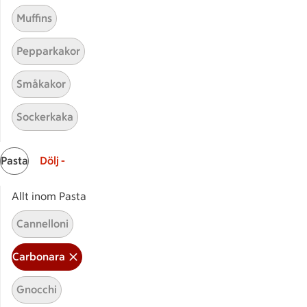
Muffins
Pepparkakor
Småkakor
Sockerkaka
Mina recept
Pasta
Dölj -
Här hittar du alla goda recept du har sparat och
lagat.
Allt inom Pasta
Cannelloni
Carbonara
Gnocchi
Start