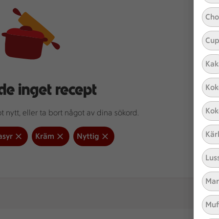
Cho
Cup
Kak
de inget recept
Kok
Kok
 nytt, eller ta bort något av dina sökord.
Kär
asyr
Kräm
Nyttig
Lus
Mar
Muf