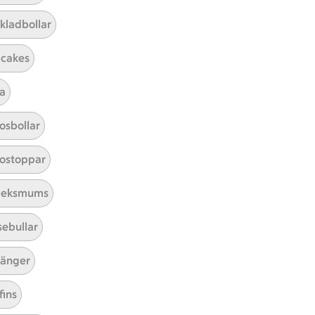
kladbollar
cakes
a
Mina recept
osbollar
Här hittar du alla goda recept du
ostoppar
har sparat och lagat.
leksmums
sebullar
änger
fins