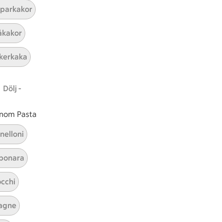
parkakor
ICAs inspirationsmejl
kakor
A
Prenumerera
kerkaka
Hållbarhet
Dölj -
ICA Stiftelsen
En god morgondag
 inom Pasta
Kundservice
nelloni
Reklamera
bonara
Återkallelser
Spärra eller beställ nytt ICA-kort
cchi
Behandling av personuppgifter
Hantera cookies
agne