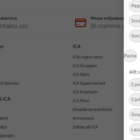
Pep
dservice
Massa erbjudanden
Små
ntakta oss
Bli stammis på IC
Soc
er
ICA
Pasta
ICAs egna varor
ICA Gruppen
Allt
ICA Nära
h tjänster
ICA Supermarket
Can
ICA Kvantum
å ICA
Car
ICA Maxi
Utvalda leverantörer
Gno
dent
Annonsera
djur
Jobba på ICA
Las
udanden