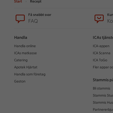
Start
Recept
Sidfot
Få snabbt svar
Kun
FAQ
Ko
Handla
ICAs tjänst
Handla online
ICA-appen
ICAs matkasse
ICA Scanna
Catering
ICA ToGo
Apotek Hjärtat
Fler appar oc
Handla som företag
Stammis p
Gaston
Bli stammis
Stammis Stu
Stammis Hus
Partnererbj