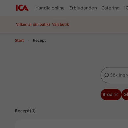
Handla online
Erbjudanden
Catering
I
Vilken är din butik?
Välj butik
Start
Recept
Sök ingredien
Inga förslag
Bröd
Gl
Recept
Visar 0 stycken
(0)