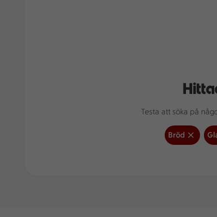
Hitta
Testa att söka på något
Bröd
Gl