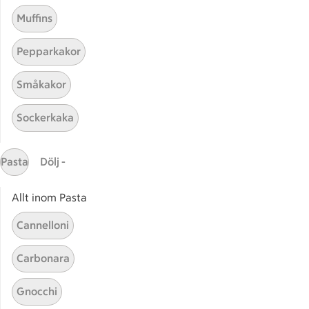
Muffins
Pepparkakor
Småkakor
Sockerkaka
Mina recept
Pasta
Dölj -
Här hittar du alla goda recept du har sparat och
lagat.
Allt inom Pasta
Cannelloni
Carbonara
Gnocchi
Start