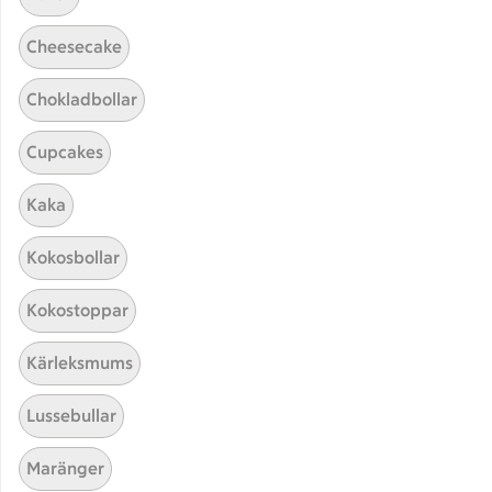
Cheesecake
Chokladbollar
Cupcakes
Kaka
Hittade inget recept
Kokosbollar
Testa att söka på något nytt, eller ta bort något av
Kokostoppar
dina sökord.
Kärleksmums
Bröd
Pommes frites
Risotto
Lussebullar
Nyckelhålsmärkt
Maränger